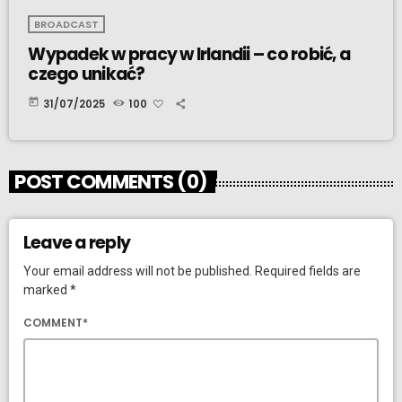
BROADCAST
Wypadek w pracy w Irlandii – co robić, a
czego unikać?
today
31/07/2025
100
POST COMMENTS (0)
Leave a reply
Your email address will not be published. Required fields are
marked *
COMMENT*