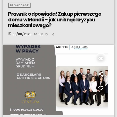
BROADCAST
Prawnik odpowiada! Zakup pierwszego
domu w Irlandii – jak uniknąć kryzysu
mieszkaniowego?
today
05/08/2025
130
insert_link