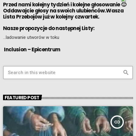
Przed nami kolejny tydzień i kolejne głosowanie
Oddawajcie głosy na swoich ulubieńców.Wasza
Lista Przebojów już w kolejny czwartek.
Nasze propozycje do następnej Listy:
…ladowanie utworów w toku
Inclusion – Epicentrum
search
FEATURED POST
insert_link