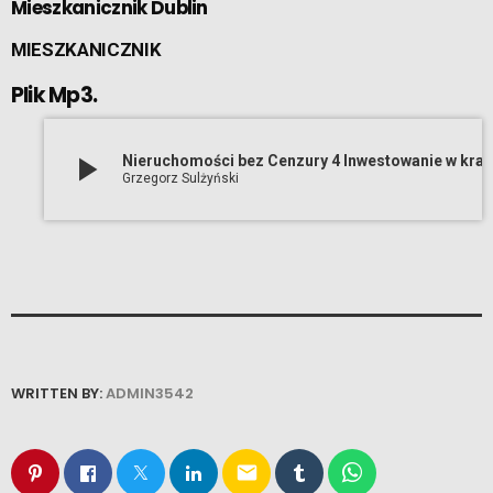
Mieszkanicznik Dublin
MIESZKANICZNIK
Plik Mp3.
play_arrow
Nieruchomości bez Cenzury 4 
Grzegorz Sulżyński
WRITTEN BY:
ADMIN3542
email