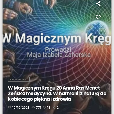
BROADCAST
W Magicznym Kręgu 20 Anna Ras Menet
Żeńska medycyna. W harmonii z naturą do
kobiecego piękna i zdrowia
today
10/10/2023
771
19
2