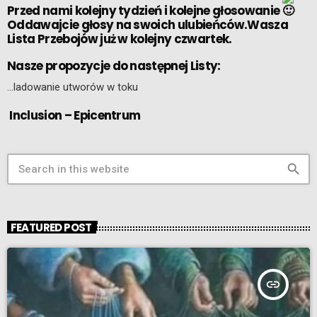
Przed nami kolejny tydzień i kolejne głosowanie
Oddawajcie głosy na swoich ulubieńców.Wasza
Lista Przebojów już w kolejny czwartek.
Nasze propozycje do następnej Listy:
…ladowanie utworów w toku
Inclusion – Epicentrum
search
FEATURED POST
insert_link