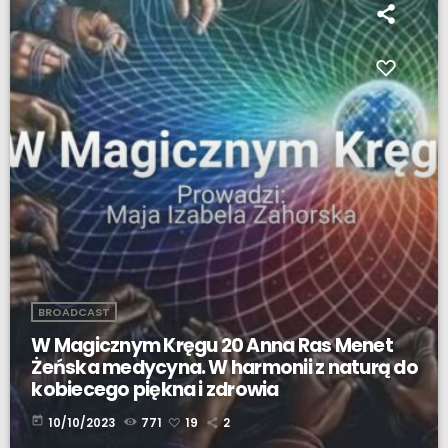
BROADCAST
W Magicznym Kręgu 20 Anna Ras Menet
Żeńska medycyna. W harmonii z naturą do
kobiecego piękna i zdrowia
today
10/10/2023
771
19
2