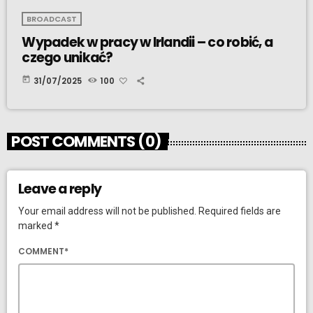
BROADCAST
Wypadek w pracy w Irlandii – co robić, a
czego unikać?
today
31/07/2025
100
POST COMMENTS (0)
Leave a reply
Your email address will not be published. Required fields are
marked *
COMMENT*