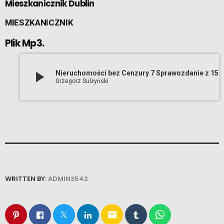
Mieszkanicznik Dublin
MIESZKANICZNIK
Plik Mp3.
play_arrow
Nieruchomości bez Cenzury 7 Sprawozdanie z 15 Kongresu Mieszkanic
Grzegorz Sulżyński
WRITTEN BY:
ADMIN3542
email