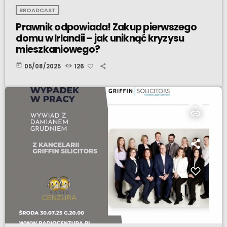
BROADCAST
Prawnik odpowiada! Zakup pierwszego
domu w Irlandii – jak uniknąć kryzysu
mieszkaniowego?
today
05/08/2025
126
insert_link