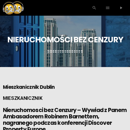
search
menu
play_arrow
NIERUCHOMOŚCI BEZ CENZURY
Mieszkanicznik Dublin
MIESZKANICZNIK
Nieruchomosci bez Cenzury – Wywiad z Panem
Ambasadorem Robinem Barnettem,
nagranego podczas konferencji Discover
Property Europe