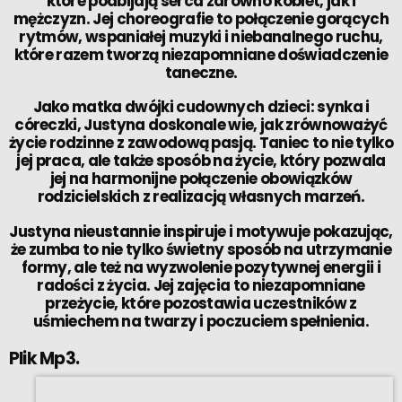
które podbijają serca zarówno kobiet, jak i
mężczyzn. Jej choreografie to połączenie gorących
rytmów, wspaniałej muzyki i niebanalnego ruchu,
które razem tworzą niezapomniane doświadczenie
taneczne.
Jako matka dwójki cudownych dzieci: synka i
córeczki, Justyna doskonale wie, jak zrównoważyć
życie rodzinne z zawodową pasją. Taniec to nie tylko
jej praca, ale także sposób na życie, który pozwala
jej na harmonijne połączenie obowiązków
rodzicielskich z realizacją własnych marzeń.
Justyna nieustannie inspiruje i motywuje pokazując,
że zumba to nie tylko świetny sposób na utrzymanie
formy, ale też na wyzwolenie pozytywnej energii i
radości z życia. Jej zajęcia to niezapomniane
przeżycie, które pozostawia uczestników z
uśmiechem na twarzy i poczuciem spełnienia.
Plik Mp3.