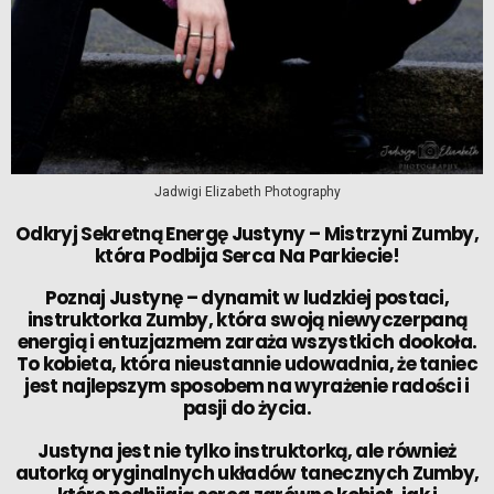
Jadwigi Elizabeth Photography
Odkryj Sekretną Energę Justyny – Mistrzyni Zumby,
która Podbija Serca Na Parkiecie!
Poznaj Justynę – dynamit w ludzkiej postaci,
instruktorka Zumby, która swoją niewyczerpaną
energią i entuzjazmem zaraża wszystkich dookoła.
To kobieta, która nieustannie udowadnia, że taniec
jest najlepszym sposobem na wyrażenie radości i
pasji do życia.
Justyna jest nie tylko instruktorką, ale również
autorką oryginalnych układów tanecznych Zumby,