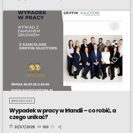
insert_link
BROADCAST
Wypadek w pracy w Irlandii – co robić, a
czego unikać?
today
31/07/2025
100