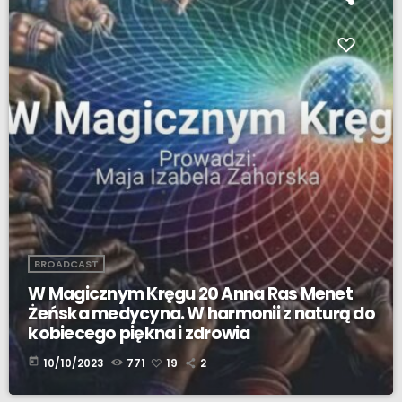
BROADCAST
W Magicznym Kręgu 20 Anna Ras Menet
Żeńska medycyna. W harmonii z naturą do
kobiecego piękna i zdrowia
today
10/10/2023
771
19
2