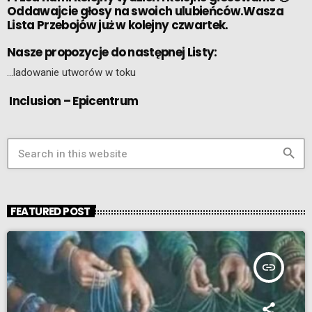
Oddawajcie głosy na swoich ulubieńców.Wasza
Lista Przebojów już w kolejny czwartek.
Nasze propozycje do następnej Listy:
…ladowanie utworów w toku
Inclusion – Epicentrum
search
FEATURED POST
insert_link