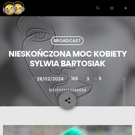
search
menu
play_arrow
BROADCAST
NIESKOŃCZONA MOC KOBIETY
SYLWIA BARTOSIAK
28/02/2024
166
3
5
today
share
email
3