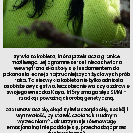
Sylwia to kobieta, która przekracza granice
możliwego. Jej ogromne serce i niezachwiana
wewnętrzna siła stały się fundamentem do
pokonania jednej z najtrudniejszych życiowych prób
– raka. Ta niezwykła kobieta nie tylko odniosła
osobiste zwycięstwo, lecz obecnie walczy o zdrowie
swojego wnuczka Kaya, który zmaga się z SMA1 –
rzadką i poważną chorobą genetyczną.
Zastanawiasz się, skąd Sylwia czerpie siłę, spokój i
wytrwałość, by stawić czoła tak trudnym
wyzwaniom? Jak utrzymuje równowagę
emocjonalną i nie poddaje się, przechodząc przez