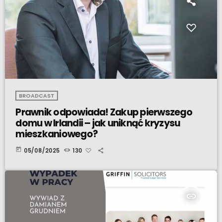
BROADCAST
Prawnik odpowiada! Zakup pierwszego
domu w Irlandii – jak uniknąć kryzysu
mieszkaniowego?
today
05/08/2025
130
insert_link