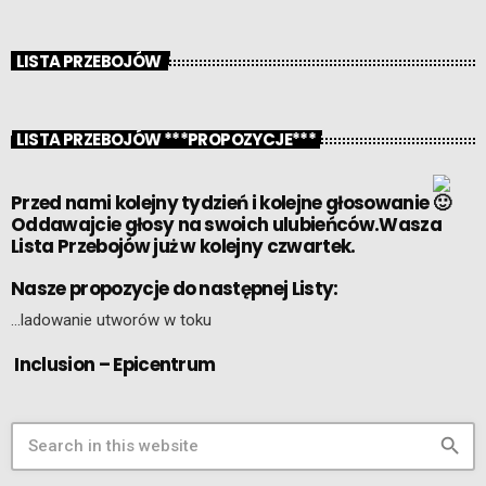
LISTA PRZEBOJÓW
LISTA PRZEBOJÓW ***PROPOZYCJE***
Przed nami kolejny tydzień i kolejne głosowanie
Oddawajcie głosy na swoich ulubieńców.Wasza
Lista Przebojów już w kolejny czwartek.
Nasze propozycje do następnej Listy:
…ladowanie utworów w toku
Inclusion – Epicentrum
search