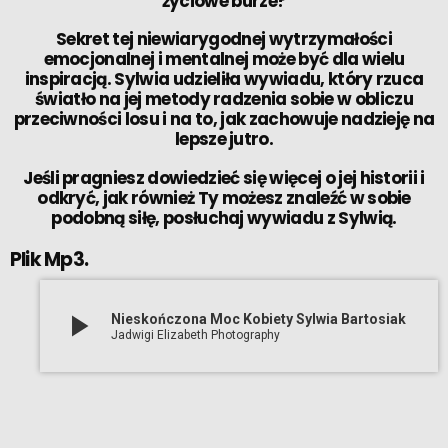
życiowe burze?
Sekret tej niewiarygodnej wytrzymałości
emocjonalnej i mentalnej może być dla wielu
inspiracją. Sylwia udzieliła wywiadu, który rzuca
światło na jej metody radzenia sobie w obliczu
przeciwności losu i na to, jak zachowuje nadzieję na
lepsze jutro.
Jeśli pragniesz dowiedzieć się więcej o jej historii i
odkryć, jak również Ty możesz znaleźć w sobie
podobną siłę, posłuchaj wywiadu z Sylwią.
Plik Mp3.
play_arrow
Nieskończona Moc Kobiety Sylwia Bartosiak
Jadwigi Elizabeth Photography