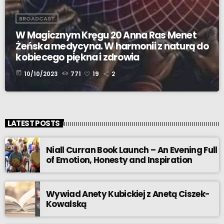
BROADCAST
W Magicznym Kręgu 20 Anna Ras Menet
Żeńska medycyna. W harmonii z naturą do
kobiecego piękna i zdrowia
today
10/10/2023
771
19
2
LATEST POSTS
Niall Curran Book Launch – An Evening Full
of Emotion, Honesty and Inspiration
Wywiad Anety Kubickiej z Anetą Ciszek-
Kowalską