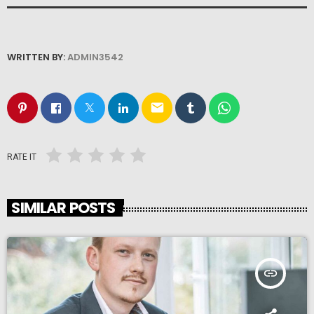
WRITTEN BY:
ADMIN3542
email
RATE IT
SIMILAR POSTS
insert_link