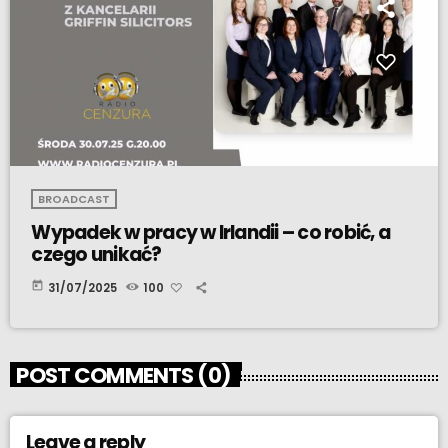
BROADCAST
Wypadek w pracy w Irlandii – co robić, a
czego unikać?
today
31/07/2025
100
POST COMMENTS (0)
Leave a reply