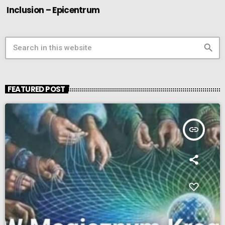
Inclusion – Epicentrum
search
FEATURED POST
insert_link