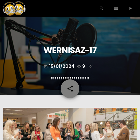
search
menu
play_arrow
WERNISAZ-17
15/01/2024
9
today
share
email