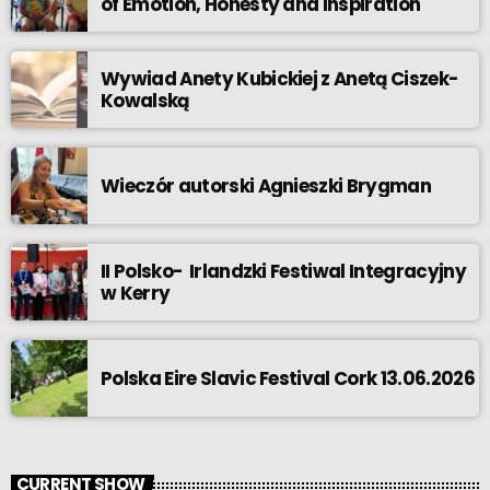
of Emotion, Honesty and Inspiration
Wywiad Anety Kubickiej z Anetą Ciszek-
Kowalską
Wieczór autorski Agnieszki Brygman
II Polsko- Irlandzki Festiwal Integracyjny
w Kerry
Polska Eire Slavic Festival Cork 13.06.2026
CURRENT SHOW