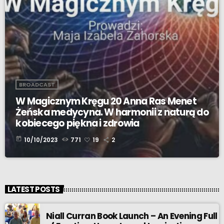
BROADCAST
W Magicznym Kręgu 20 Anna Ras Menet
Żeńska medycyna. W harmonii z naturą do
kobiecego piękna i zdrowia
today
10/10/2023
771
19
2
LATEST POSTS
Niall Curran Book Launch – An Evening Full