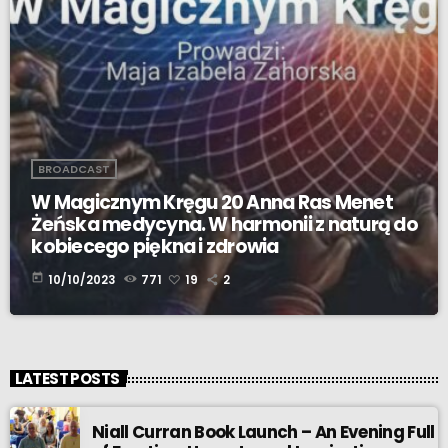
BROADCAST
W Magicznym Kręgu 20 Anna Ras Menet
Żeńska medycyna. W harmonii z naturą do
kobiecego piękna i zdrowia
today
10/10/2023
771
19
2
LATEST POSTS
Niall Curran Book Launch – An Evening Full