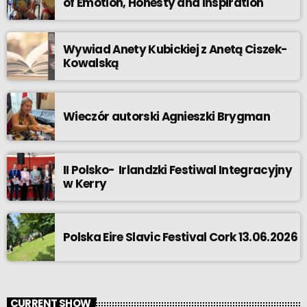
of Emotion, Honesty and Inspiration
Wywiad Anety Kubickiej z Anetą Ciszek-
Kowalską
Wieczór autorski Agnieszki Brygman
II Polsko- Irlandzki Festiwal Integracyjny
w Kerry
Polska Eire Slavic Festival Cork 13.06.2026
CURRENT SHOW