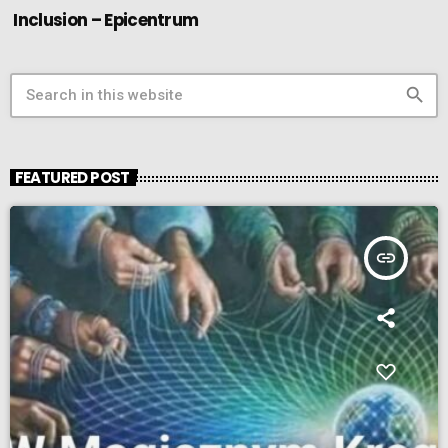
Inclusion – Epicentrum
search
FEATURED POST
insert_link