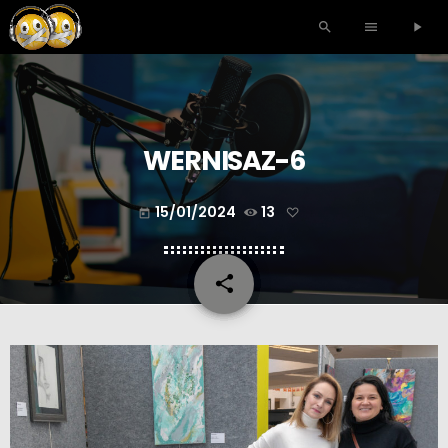
search
menu
play_arrow
WERNISAZ-6
15/01/2024
13
today
share
email