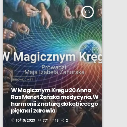
insert_link
BROADCAST
W Magicznym Kręgu 20 Anna
Ras Menet Żeńska medycyna. W
harmonii z naturą do kobiecego
piękna i zdrowia
10/10/2023
771
19
2
today