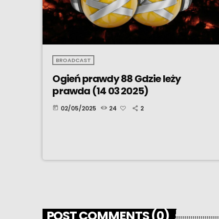
BROADCAST
Ogień prawdy 88 Gdzie leży
prawda (14 03 2025)
02/05/2025
24
2
today
POST COMMENTS (0)