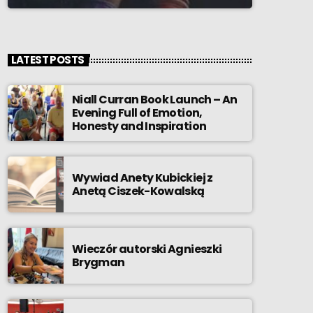
LATEST POSTS
Niall Curran Book Launch – An
Evening Full of Emotion,
Honesty and Inspiration
Wywiad Anety Kubickiej z
Anetą Ciszek-Kowalską
Wieczór autorski Agnieszki
Brygman