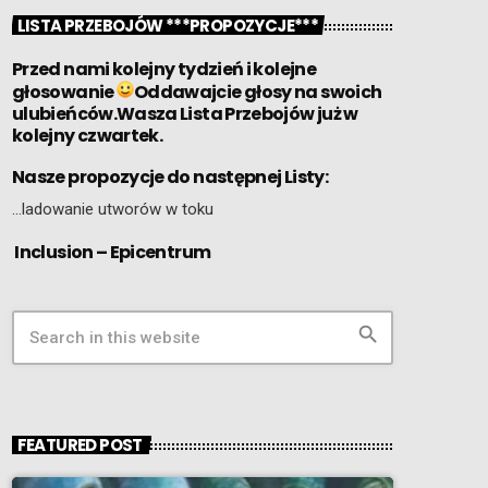
LISTA PRZEBOJÓW ***PROPOZYCJE***
Przed nami kolejny tydzień i kolejne
głosowanie
Oddawajcie głosy na swoich
ulubieńców.Wasza Lista Przebojów już w
kolejny czwartek.
Nasze propozycje do następnej Listy:
…ladowanie utworów w toku
Inclusion – Epicentrum
search
FEATURED POST