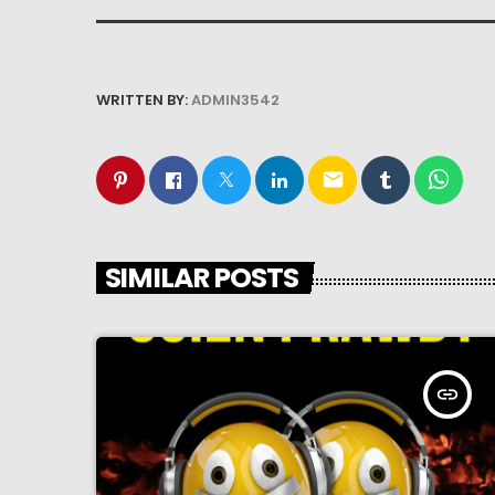
WRITTEN BY:
ADMIN3542
email
SIMILAR POSTS
insert_link