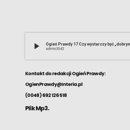
play_arrow
Ogień Prawdy 17 Czy wystarczy być „dobrym
admin3542
Kontakt do redakcji Ogień Prawdy:
OgienPrawdy@Interia.pl
(0048) 692 126 518
Plik Mp3.