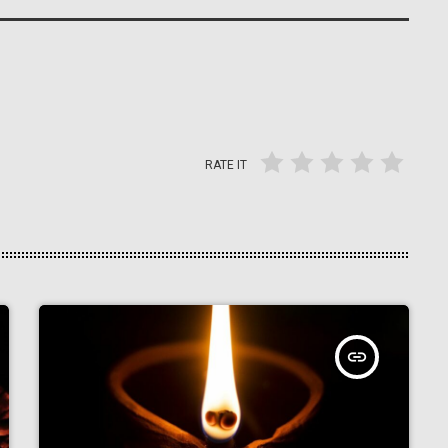
RATE IT
insert_link