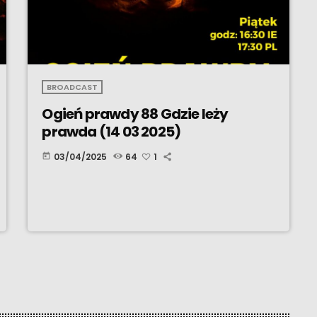
BROADCAST
Ogień prawdy 88 Gdzie leży
prawda (14 03 2025)
03/04/2025
64
1
today