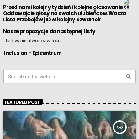
Przed nami kolejny tydzień i kolejne głosowanie
Oddawajcie głosy na swoich ulubieńców.Wasza
Lista Przebojów już w kolejny czwartek.
Nasze propozycje do następnej Listy:
…ladowanie utworów w toku
Inclusion – Epicentrum
search
FEATURED POST
insert_link