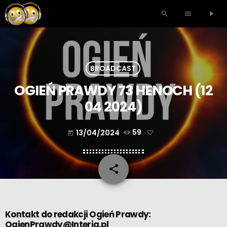
search
menu
play_arrow
BROADCAST
OGIEŃ PRAWDY 73 HENOCH (12
04 2024)
13/04/2024
59
today
share
email
Kontakt do redakcji Ogień Prawdy:
OgienPrawdy@Interia.pl