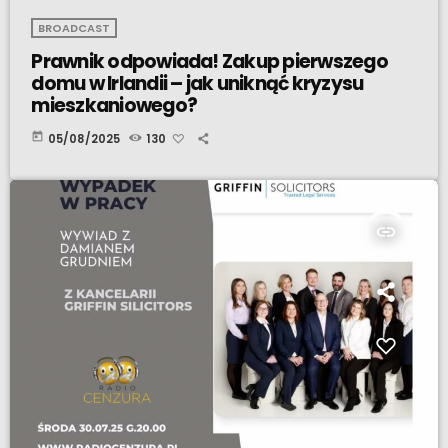
BROADCAST
Prawnik odpowiada! Zakup pierwszego
domu w Irlandii – jak uniknąć kryzysu
mieszkaniowego?
today
05/08/2025
130
insert_link