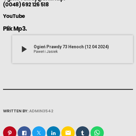
(0048) 692 126 518
YouTube
Plik Mp3.
play_arrow
Ogień Prawdy 73 Henoch (12 04 2024)
Paweł i Jasiek
WRITTEN BY:
ADMIN3542
email