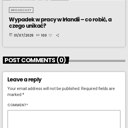
BROADCAST
Wypadek w pracy w Irlandii – co robić, a
czego unikać?
today
31/07/2025
100
POST COMMENTS (0)
Leave a reply
Your email address will not be published. Required fields are
marked *
COMMENT*