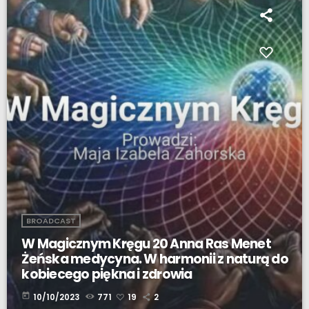
BROADCAST
W Magicznym Kręgu 20 Anna Ras Menet
Żeńska medycyna. W harmonii z naturą do
kobiecego piękna i zdrowia
today
10/10/2023
771
19
2