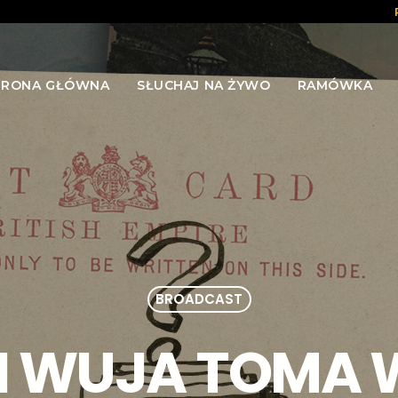
TRONA GŁÓWNA
SŁUCHAJ NA ŻYWO
RAMÓWKA
BROADCAST
I WUJA TOMA 