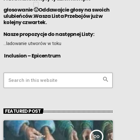
głosowanie
Oddawajcie głosy na swoich
ulubieńców.Wasza Lista Przebojów już w
kolejny czwartek.
Nasze propozycje do następnej Listy:
…ladowanie utworów w toku
Inclusion – Epicentrum
search
FEATURED POST
insert_link