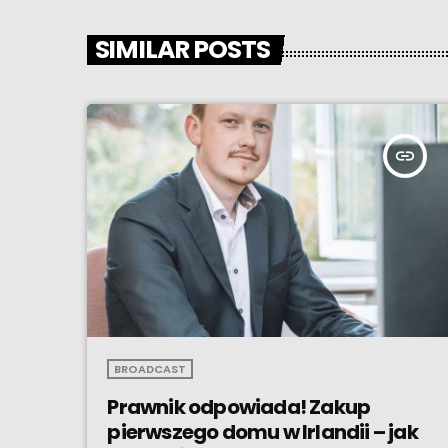
SIMILAR POSTS
insert_link
BROADCAST
Prawnik odpowiada! Zakup
pierwszego domu w Irlandii – jak