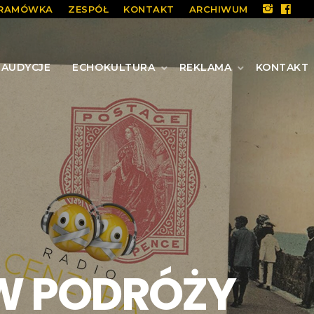
RAMÓWKA
ZESPÓŁ
KONTAKT
ARCHIWUM
AUDYCJE
ECHOKULTURA
REKLAMA
KONTAKT
W PODRÓŻY