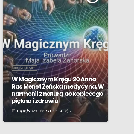
BROADCAST
W Magicznym Kręgu 20 Anna
Ras Menet Żeńska medycyna. W
harmonii z naturą do kobiecego
piękna i zdrowia
10/10/2023
771
19
2
today