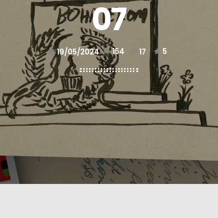
07
19/05/2024
154
17
5
today