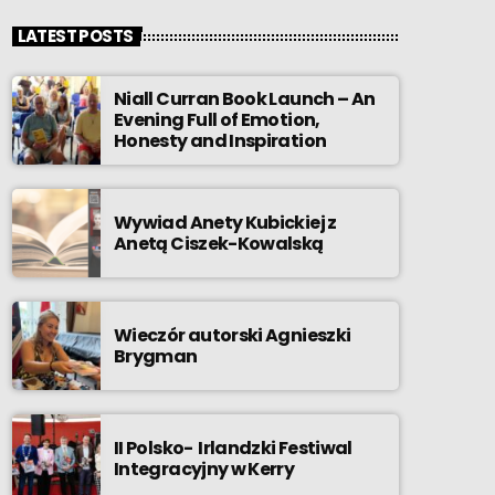
LATEST POSTS
Niall Curran Book Launch – An
Evening Full of Emotion,
Honesty and Inspiration
Wywiad Anety Kubickiej z
Anetą Ciszek-Kowalską
Wieczór autorski Agnieszki
Brygman
II Polsko- Irlandzki Festiwal
Integracyjny w Kerry