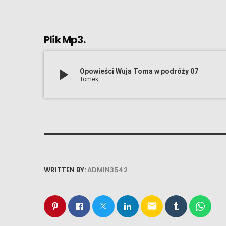
Plik Mp3.
play_arrow
Opowieści Wuja Toma w podróży 07
Tomek
WRITTEN BY:
ADMIN3542
email