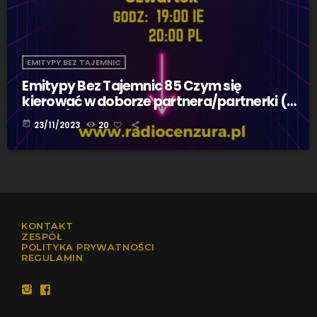
EMITYPY BEZ TAJEMNIC
Emitypy Bez Tajemnic 85 Czym się
kierować w doborze partnera/partnerki (23
11 2023)
today
23/11/2023
20
KONTAKT
ZESPÓŁ
POLITYKA PRYWATNOŚCI
REGULAMIN