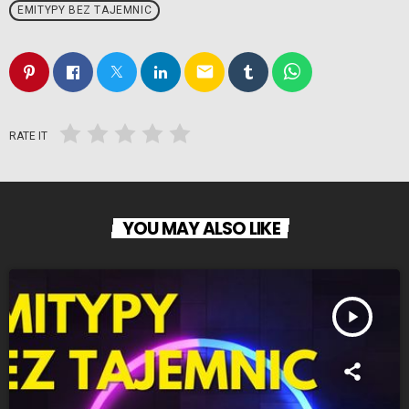
EMITYPY BEZ TAJEMNIC
email
RATE IT
YOU MAY ALSO LIKE
play_arrow