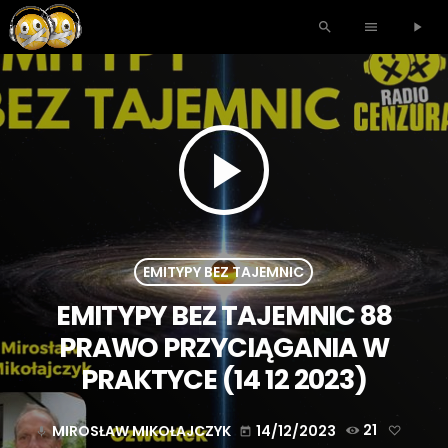
search
menu
play_arrow
play_arrow
EMITYPY BEZ TAJEMNIC
EMITYPY BEZ TAJEMNIC 88
PRAWO PRZYCIĄGANIA W
PRAKTYCE (14 12 2023)
MIROSŁAW MIKOŁAJCZYK
14/12/2023
21
mic
today