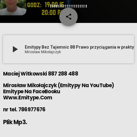
share
email
play_arrow
Emitypy Bez Tajemnic 88 Prawo przyciągania w praktyce (14 12 2023)
Mirosław Mikołajczyk
Maciej Witkowski 887 288 488
Mirosław Mikołajczyk
(
Emitypy Na YouTube
)
Emitype Na FaceBooku
Www.Emitype.Com
nr tel. 786977676
Plik Mp3.