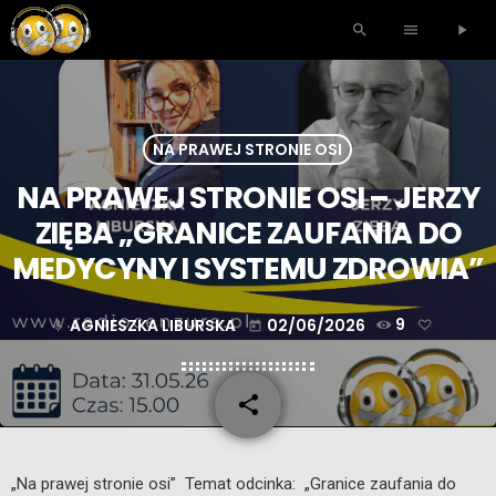
search
menu
play_arrow
NA PRAWEJ STRONIE OSI
NA PRAWEJ STRONIE OSI – JERZY
ZIĘBA „GRANICE ZAUFANIA DO
MEDYCYNY I SYSTEMU ZDROWIA”
AGNIESZKA LIBURSKA
02/06/2026
9
mic
today
share
email
„Na prawej stronie osi” Temat odcinka: „Granice zaufania do