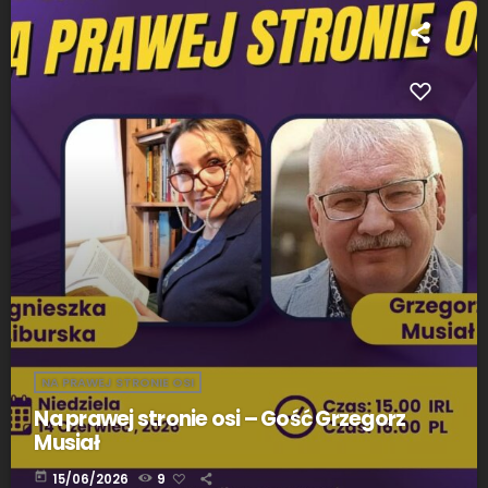
NA PRAWEJ STRONIE OSI
Na prawej stronie osi – Gość Grzegorz
Musiał
today
15/06/2026
9