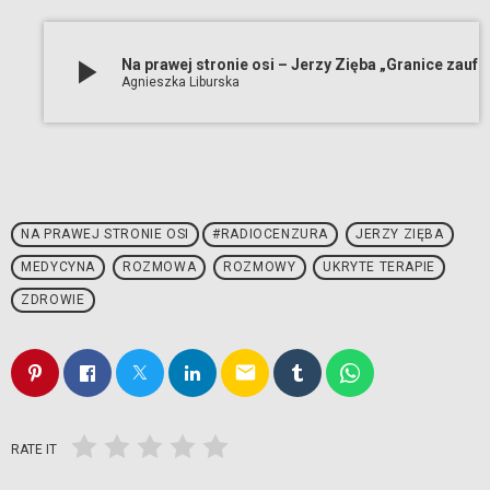
play_arrow
Na prawej stronie osi – Jerzy Zięba „Granice zaufania do medycyny i systemu zdrowia”
Agnieszka Liburska
NA PRAWEJ STRONIE OSI
#RADIOCENZURA
JERZY ZIĘBA
MEDYCYNA
ROZMOWA
ROZMOWY
UKRYTE TERAPIE
ZDROWIE
email
RATE IT