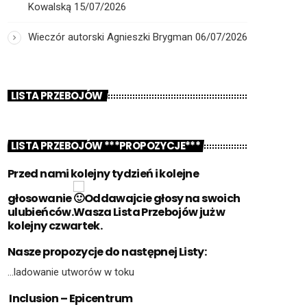
Kowalską
15/07/2026
Wieczór autorski Agnieszki Brygman
06/07/2026
LISTA PRZEBOJÓW
LISTA PRZEBOJÓW ***PROPOZYCJE***
Przed nami kolejny tydzień i kolejne
głosowanie
Oddawajcie głosy na swoich
ulubieńców.Wasza Lista Przebojów już w
kolejny czwartek.
Nasze propozycje do następnej Listy:
…ladowanie utworów w toku
Inclusion – Epicentrum