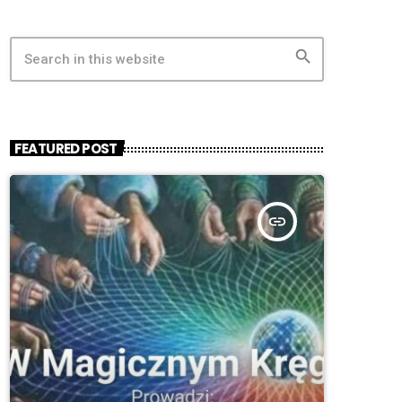
search
FEATURED POST
insert_link