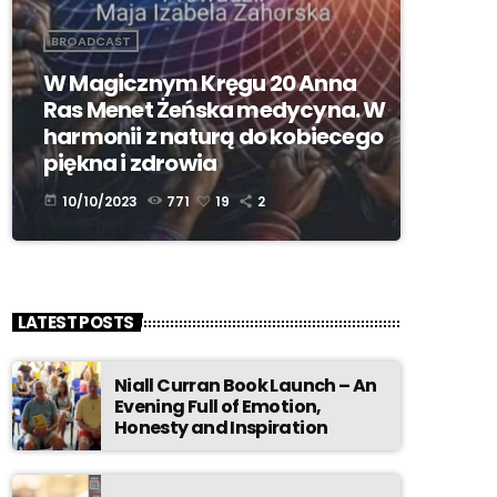
BROADCAST
W Magicznym Kręgu 20 Anna
Ras Menet Żeńska medycyna. W
harmonii z naturą do kobiecego
piękna i zdrowia
10/10/2023
771
19
2
today
LATEST POSTS
Niall Curran Book Launch – An
Evening Full of Emotion,
Honesty and Inspiration