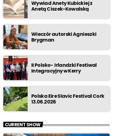
Wywiad Anety Kubickiej z
Anetą Ciszek-Kowalską
Wieczór autorski Agnieszki
Brygman
II Polsko- Irlandzki Festiwal
Integracyjny w Kerry
Polska Eire Slavic Festival Cork
13.06.2026
CURRENT SHOW