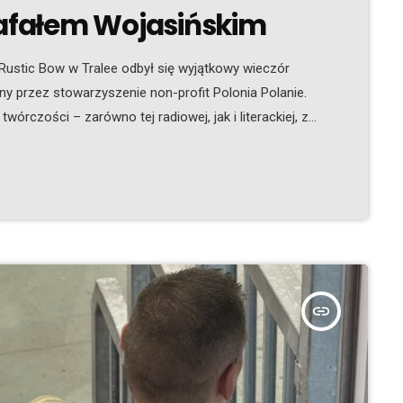
Rafałem Wojasińskim
 Rustic Bow w Tralee odbył się wyjątkowy wieczór
ny przez stowarzyszenie non-profit Polonia Polanie.
rczości – zarówno tej radiowej, jak i literackiej, ze
książki, napisanej tutaj, w Kerry. Z dużą czułością
ndii oraz o potrzebie powrotów na Zieloną Wyspę –
insert_link