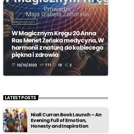
BROADCAST
W Magicznym Kręgu 20 Anna
Ras Menet Żeńska medycyna. W
harmonii z naturą do kobiecego
piękna i zdrowia
10/10/2023
771
19
2
today
LATEST POSTS
Niall Curran Book Launch – An
Evening Full of Emotion,
Honesty and Inspiration