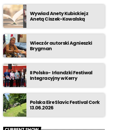
Wywiad Anety Kubickiej z
Anetą Ciszek-Kowalską
Wieczór autorski Agnieszki
Brygman
II Polsko- Irlandzki Festiwal
Integracyjny w Kerry
Polska Eire Slavic Festival Cork
13.06.2026
CURRENT SHOW