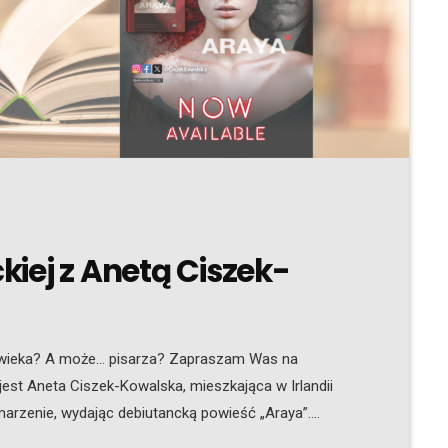
iej z Anetą Ciszek-
łowieka? A może… pisarza? Zapraszam Was na
est Aneta Ciszek-Kowalska, mieszkająca w Irlandii
marzenie, wydając debiutancką powieść „Araya”.
raz o świecie przyszłości, w którym sztuczna