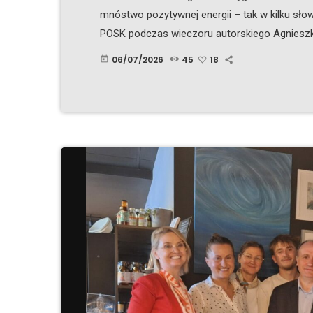
mnóstwo pozytywnej energii – tak w kilku 
POSK podczas wieczoru autorskiego Agnieszki B
Miałam ogromną przyjemność rozpocząć to spo
06/07/2026
45
18
today
ukrywam – kiedy stanęłam przed publicznością 
sobie poradziłam
Po oddaniu głosu […]