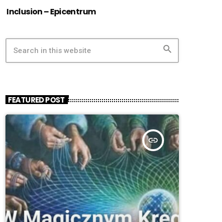
Inclusion – Epicentrum
search
FEATURED POST
insert_link