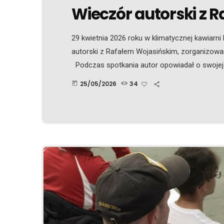
Wieczór autorski z 
29 kwietnia 2026 roku w klimatycznej kawiarni
autorski z Rafałem Wojasińskim, zorganizowa
Podczas spotkania autor opowiadał o swojej twó
szczególnym uwzględnieniem swojej najnowszej 
25/05/2026
34
today
mówił o swoim zauroczeniu tym regionem Irla
nie […]