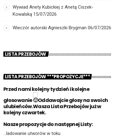
Wywiad Anety Kubickiej z Anetą Ciszek-
Kowalską
15/07/2026
Wieczór autorski Agnieszki Brygman
06/07/2026
LISTA PRZEBOJÓW
LISTA PRZEBOJÓW ***PROPOZYCJE***
Przed nami kolejny tydzień i kolejne
głosowanie
Oddawajcie głosy na swoich
ulubieńców.Wasza Lista Przebojów już w
kolejny czwartek.
Nasze propozycje do następnej Listy:
…ladowanie utworów w toku