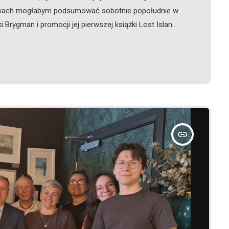
słowach mogłabym podsumować sobotnie popołudnie w
rygman i promocji jej pierwszej książki Lost Island.
tkanie i przywitać wszystkich przybyłych gości. Nie
i zaczęłam mówić, dopadł mnie lekki stres, ale jakoś
insert_link