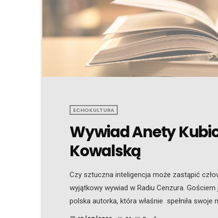
ECHOKULTURA
Wywiad Anety Kubick
Kowalską
Czy sztuczna inteligencja może zastąpić cz
wyjątkowy wywiad w Radiu Cenzura. Gościem j
polska autorka, która właśnie spełniła swoje 
Porozmawiamy o drodze do wydania książki, o