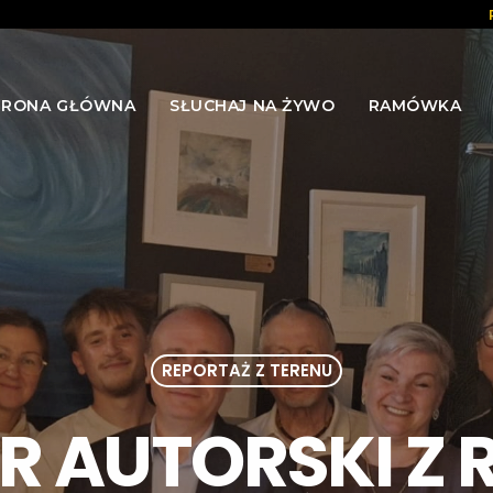
TRONA GŁÓWNA
SŁUCHAJ NA ŻYWO
RAMÓWKA
REPORTAŻ Z TERENU
R AUTORSKI Z 