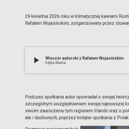
29 kwietnia 2026 roku w klimatycznej kawiarni Rust
Rafałem Wojasińskim, zorganizowany przez stowarz
play_arrow
Wieczór autorski z Rafałem Wojasińskim
Edyta Skwira
Podczas spotkania autor opowiadał o swojej twórczośc
szczególnym uwzględnieniem swojej najnowszej książ
swoim zauroczeniu tym regionem Irlandii oraz o po
ale i duchowych, poprzez kolejne spotkania z Pola