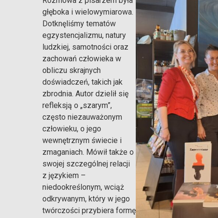
Rozmowa z pisarzem była
głęboka i wielowymiarowa.
Dotknęliśmy tematów
egzystencjalizmu, natury
ludzkiej, samotności oraz
zachowań człowieka w
obliczu skrajnych
doświadczeń, takich jak
zbrodnia. Autor dzielił się
refleksją o „szarym”,
często niezauważonym
człowieku, o jego
wewnętrznym świecie i
zmaganiach. Mówił także o
swojej szczególnej relacji
z językiem –
niedookreślonym, wciąż
odkrywanym, który w jego
twórczości przybiera formę