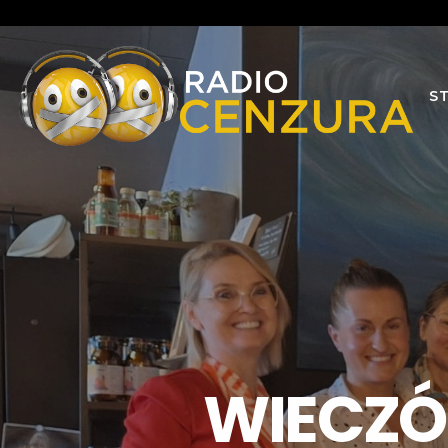
S
WIECZÓ