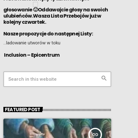
głosowanie
Oddawajcie głosy na swoich
ulubieńców.Wasza Lista Przebojów już w
kolejny czwartek.
Nasze propozycje do następnej Listy:
…ladowanie utworów w toku
Inclusion – Epicentrum
search
FEATURED POST
insert_link