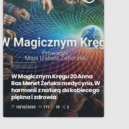
BROADCAST
W Magicznym Kręgu 20 Anna
Ras Menet Żeńska medycyna. W
harmonii z naturą do kobiecego
piękna i zdrowia
10/10/2023
771
19
2
today