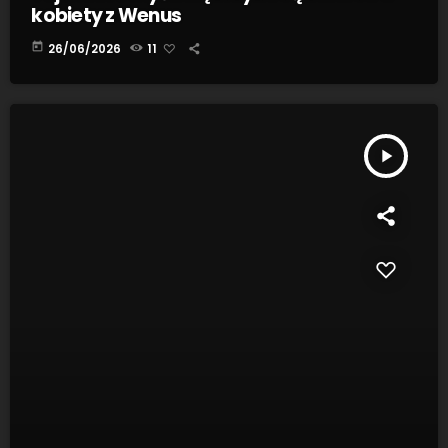
kobiety z Wenus
today
26/06/2026
11
play_arrow