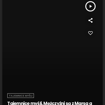
play_arrow
TAJEMNICE MYŚLI
Tajemnice myśli. Mężczyźni są z Marsa a