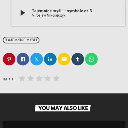
play_arrow
Tajemnice myśli – symbole cz.3
Mirosław Mikołajczyk
TAJEMNICE MYŚLI
email
RATE IT
YOU MAY ALSO LIKE