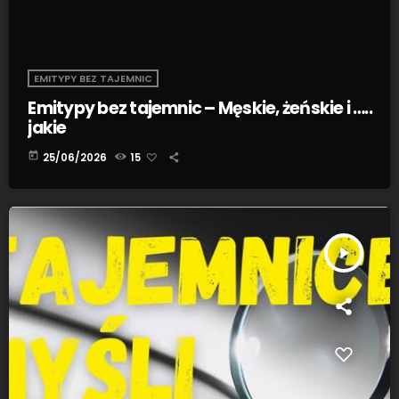
EMITYPY BEZ TAJEMNIC
Emitypy bez tajemnic – Męskie, żeńskie i …..
jakie
today
25/06/2026
15
play_arrow