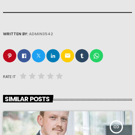
WRITTEN BY:
ADMIN3542
email
RATE IT
SIMILAR POSTS
insert_link