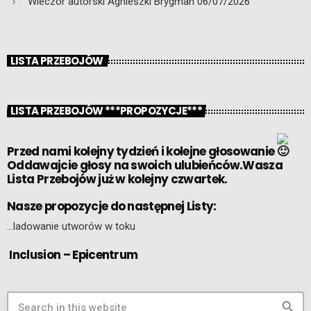
Wieczór autorski Agnieszki Brygman
06/07/2026
LISTA PRZEBOJÓW
LISTA PRZEBOJÓW ***PROPOZYCJE***
Przed nami kolejny tydzień i kolejne głosowanie
Oddawajcie głosy na swoich ulubieńców.Wasza
Lista Przebojów już w kolejny czwartek.
Nasze propozycje do następnej Listy:
…ladowanie utworów w toku
Inclusion – Epicentrum
search