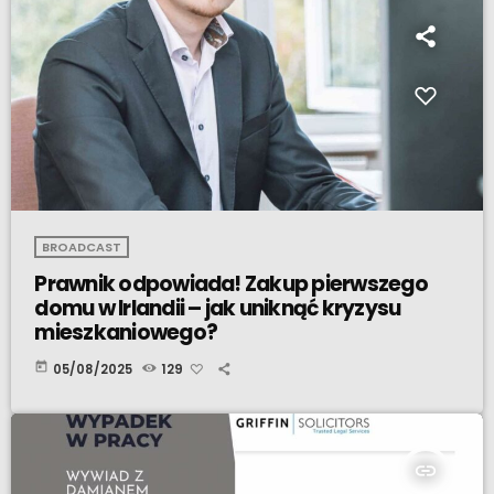
BROADCAST
Prawnik odpowiada! Zakup pierwszego
domu w Irlandii – jak uniknąć kryzysu
mieszkaniowego?
today
05/08/2025
129
insert_link