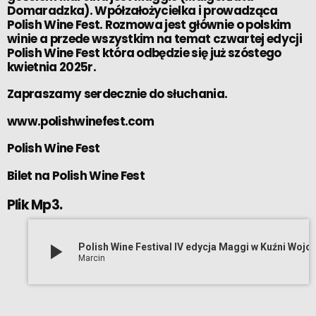
Domaradzka). Wpółzałożycielka i prowadząca
Polish Wine Fest. Rozmowa jest głównie o polskim
winie a przede wszystkim na temat czwartej edycji
Polish Wine Fest
która odbędzie się już szóstego
kwietnia 2025r.
Zapraszamy serdecznie do słuchania.
www.polishwinefest.com
Polish Wine Fest
Bilet na Polish Wine Fest
Plik Mp3.
play_arrow
Polish Wine Festival IV edycja Ma
Marcin