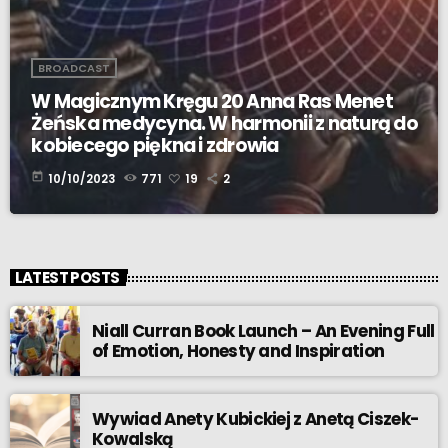
BROADCAST
W Magicznym Kręgu 20 Anna Ras Menet
Żeńska medycyna. W harmonii z naturą do
kobiecego piękna i zdrowia
today
10/10/2023
771
19
2
LATEST POSTS
Niall Curran Book Launch – An Evening Full
of Emotion, Honesty and Inspiration
Wywiad Anety Kubickiej z Anetą Ciszek-
Kowalską