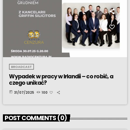
BROADCAST
Wypadek w pracy w Irlandii – co robić, a
czego unikać?
today
31/07/2025
100
POST COMMENTS (0)