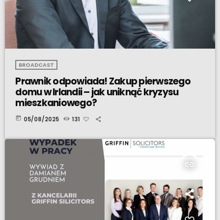
BROADCAST
Prawnik odpowiada! Zakup pierwszego
domu w Irlandii – jak uniknąć kryzysu
mieszkaniowego?
today
05/08/2025
131
insert_link