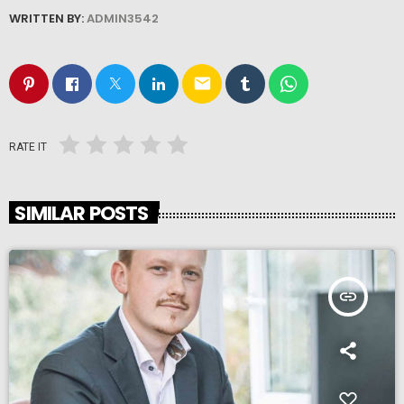
WRITTEN BY:
ADMIN3542
email
RATE IT
SIMILAR POSTS
insert_link