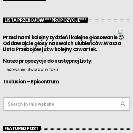
LISTA PRZEBOJÓW ***PROPOZYCJE***
Przed nami kolejny tydzień i kolejne głosowanie
Oddawajcie głosy na swoich ulubieńców.Wasza
Lista Przebojów już w kolejny czwartek.
Nasze propozycje do następnej Listy:
…ladowanie utworów w toku
Inclusion – Epicentrum
search
FEATURED POST