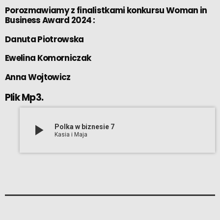
Porozmawiamy z finalistkami konkursu Woman in
Business Award 2024 :
Danuta Piotrowska
Ewelina Komorniczak
Anna Wojtowicz
Plik Mp3.
play_arrow
Polka w biznesie 7
Kasia i Maja