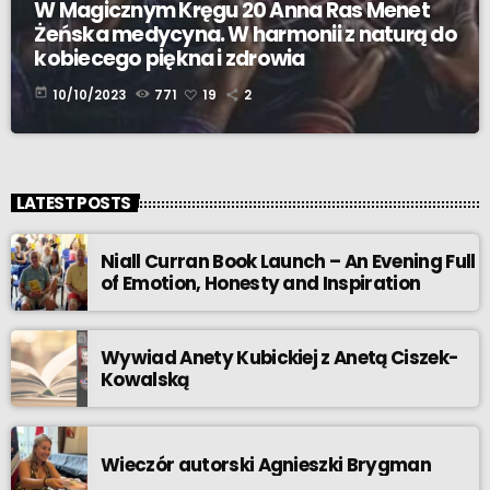
W Magicznym Kręgu 20 Anna Ras Menet
Żeńska medycyna. W harmonii z naturą do
kobiecego piękna i zdrowia
today
10/10/2023
771
19
2
LATEST POSTS
Niall Curran Book Launch – An Evening Full
of Emotion, Honesty and Inspiration
Wywiad Anety Kubickiej z Anetą Ciszek-
Kowalską
Wieczór autorski Agnieszki Brygman