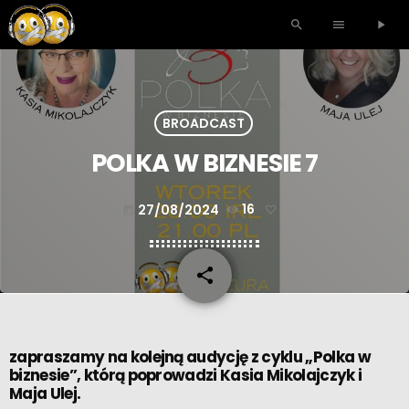
search
menu
play_arrow
BROADCAST
POLKA W BIZNESIE 7
27/08/2024
16
today
share
email
zapraszamy na kolejną audycję z cyklu „Polka w
biznesie”, którą poprowadzi
Kasia Mikolajczyk
i
Maja Ulej.