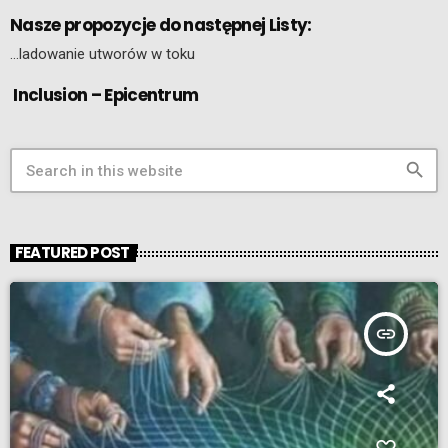
Nasze propozycje do następnej Listy:
…ladowanie utworów w toku
Inclusion – Epicentrum
search
FEATURED POST
insert_link