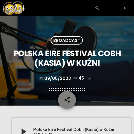
search
menu
play_arrow
BROADCAST
POLSKA EIRE FESTIVAL COBH
(KASIA) W KUŹNI
09/05/2023
45
today
share
email
play_arrow
Polska Eire Festival Cobh (Kasia) w Kuźni