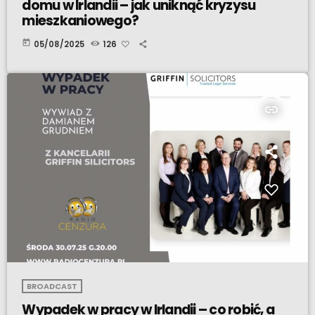
domu w Irlandii – jak uniknąć kryzysu
mieszkaniowego?
today
05/08/2025
126
insert_link
BROADCAST
Wypadek w pracy w Irlandii – co robić, a