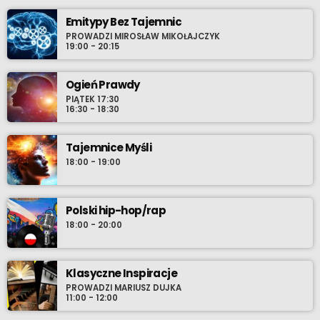
muzycznych. Stamtąd rzeką bardziej świadomych wyborów
Emitypy Bez Tajemnic
wieku młodzieńczego, wprost do oceanu współczesności gdzie
PROWADZI MIROSŁAW MIKOŁAJCZYK
szanse wyłowienia najnowszego, osobistego przeboju zdają się
19:00 - 20:15
być nieskończone. Nie chowaj zatem w środowy wieczór
swoich przyborów do relaksu i ustaw radio-komputer na Radio
Ogień Prawdy
Cenzura o 21:30 polskiego czasu.
PIĄTEK 17:30
16:30 - 18:30
Tajemnice Myśli
18:00 - 19:00
Polski hip-hop/rap
18:00 - 20:00
Klasyczne Inspiracje
PROWADZI MARIUSZ DUJKA
11:00 - 12:00