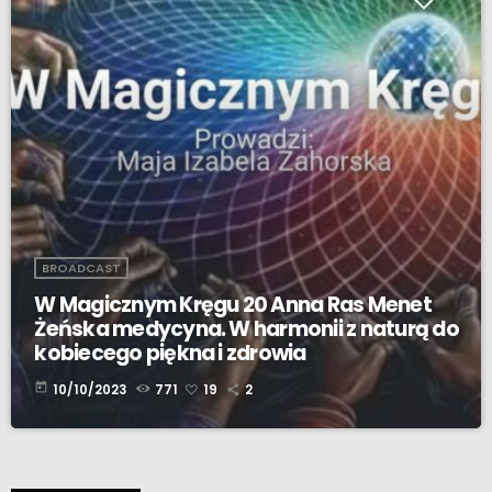
BROADCAST
W Magicznym Kręgu 20 Anna Ras Menet
Żeńska medycyna. W harmonii z naturą do
kobiecego piękna i zdrowia
today
10/10/2023
771
19
2