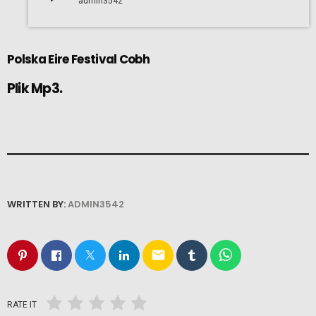
admin3542
Polska Eire Festival Cobh
Plik Mp3.
WRITTEN BY:
ADMIN3542
email
RATE IT