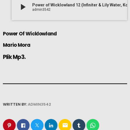
play_arrow
Power of Wicklowland 12 (Infiniter & Lily W
admin3542
Power Of Wicklowland
Mario Mora
Plik Mp3.
WRITTEN BY:
ADMIN3542
email