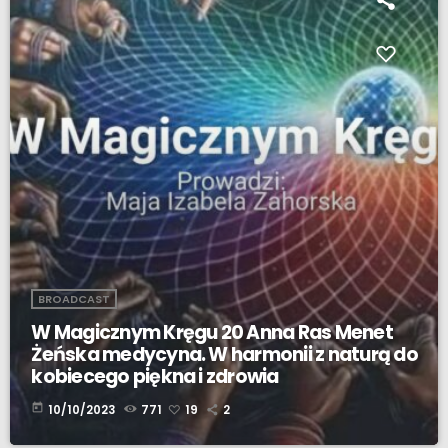
BROADCAST
W Magicznym Kręgu 20 Anna Ras Menet
Żeńska medycyna. W harmonii z naturą do
kobiecego piękna i zdrowia
today
10/10/2023
771
19
2