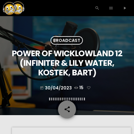
search
menu
play_arrow
BROADCAST
POWER OF WICKLOWLAND 12
(INFINITER & LILY WATER,
KOSTEK, BART)
30/04/2023
15
today
share
email