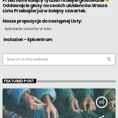
Przed nami kolejny tydzień i kolejne głosowanie
Oddawajcie głosy na swoich ulubieńców.Wasza
Lista Przebojów już w kolejny czwartek.
Nasze propozycje do następnej Listy:
…ladowanie utworów w toku
Inclusion – Epicentrum
search
FEATURED POST
insert_link