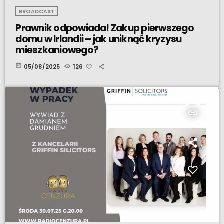
BROADCAST
Prawnik odpowiada! Zakup pierwszego
domu w Irlandii – jak uniknąć kryzysu
mieszkaniowego?
today
05/08/2025
126
insert_link