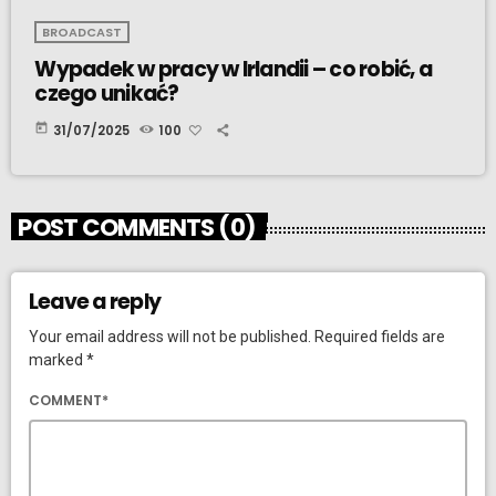
BROADCAST
Wypadek w pracy w Irlandii – co robić, a
czego unikać?
today
31/07/2025
100
POST COMMENTS (0)
Leave a reply
Your email address will not be published. Required fields are
marked *
COMMENT*