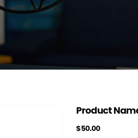
Product Nam
$
50.00