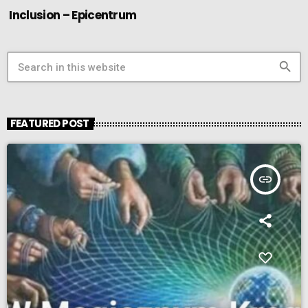
Inclusion – Epicentrum
search
FEATURED POST
insert_link