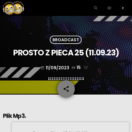
search
menu
play_arrow
BROADCAST
PROSTO Z PIECA 25 (11.09.23)
11/09/2023
15
today
share
email
Plik Mp3.