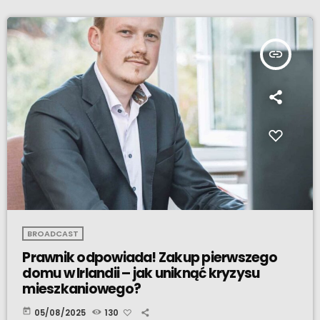
insert_link
BROADCAST
Prawnik odpowiada! Zakup pierwszego
domu w Irlandii – jak uniknąć kryzysu
mieszkaniowego?
today
05/08/2025
130