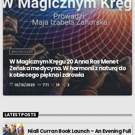
BROADCAST
W Magicznym Kręgu 20 Anna Ras Menet
Żeńska medycyna. W harmonii z naturą do
kobiecego piękna i zdrowia
today
10/10/2023
771
19
2
LATEST POSTS
Niall Curran Book Launch – An Evening Full