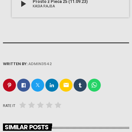
play_arrow
Prosto z Pieca 25 (11.09.23)
KASIA RAJBA
WRITTEN BY:
ADMIN3542
email
RATE IT
SIMILAR POSTS