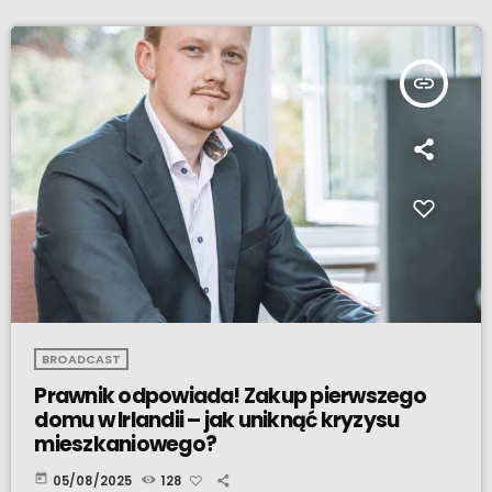
insert_link
BROADCAST
Prawnik odpowiada! Zakup pierwszego
domu w Irlandii – jak uniknąć kryzysu
mieszkaniowego?
today
05/08/2025
128