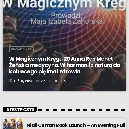
BROADCAST
W Magicznym Kręgu 20 Anna Ras Menet
Żeńska medycyna. W harmonii z naturą do
kobiecego piękna i zdrowia
today
10/10/2023
771
19
2
LATEST POSTS
Niall Curran Book Launch – An Evening Full