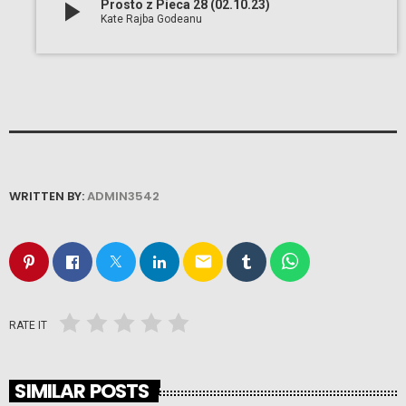
play_arrow
Prosto z Pieca 28 (02.10.23)
Kate Rajba Godeanu
WRITTEN BY:
ADMIN3542
email
RATE IT
SIMILAR POSTS