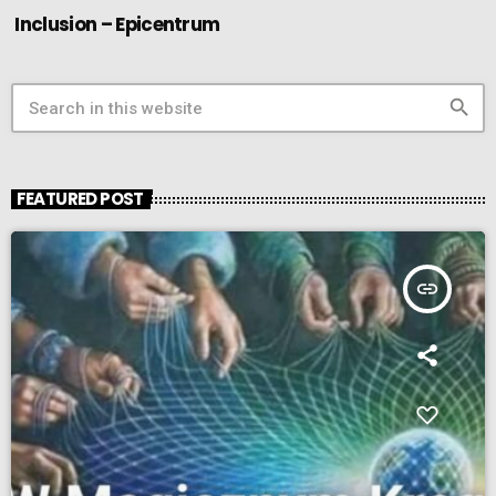
Inclusion – Epicentrum
search
FEATURED POST
insert_link