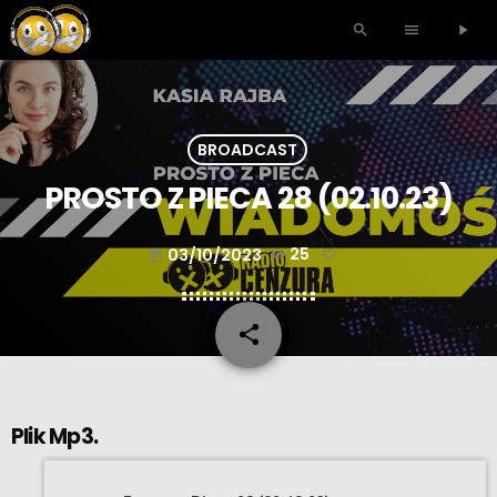
search
menu
play_arrow
BROADCAST
PROSTO Z PIECA 28 (02.10.23)
03/10/2023
25
today
share
email
Plik Mp3.