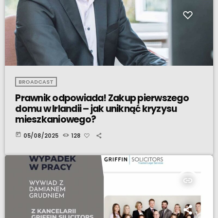
BROADCAST
Prawnik odpowiada! Zakup pierwszego
domu w Irlandii – jak uniknąć kryzysu
mieszkaniowego?
today
05/08/2025
128
insert_link