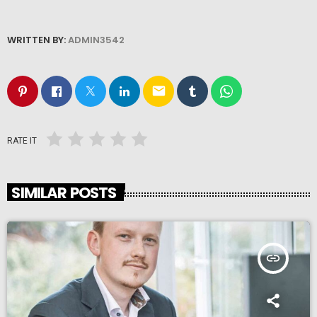
WRITTEN BY:
ADMIN3542
email
RATE IT
SIMILAR POSTS
insert_link