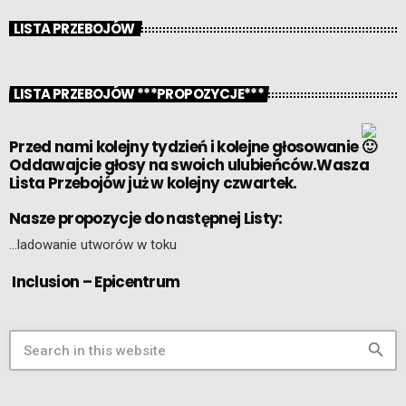
LISTA PRZEBOJÓW
LISTA PRZEBOJÓW ***PROPOZYCJE***
Przed nami kolejny tydzień i kolejne głosowanie
Oddawajcie głosy na swoich ulubieńców.Wasza
Lista Przebojów już w kolejny czwartek.
Nasze propozycje do następnej Listy:
…ladowanie utworów w toku
Inclusion – Epicentrum
search