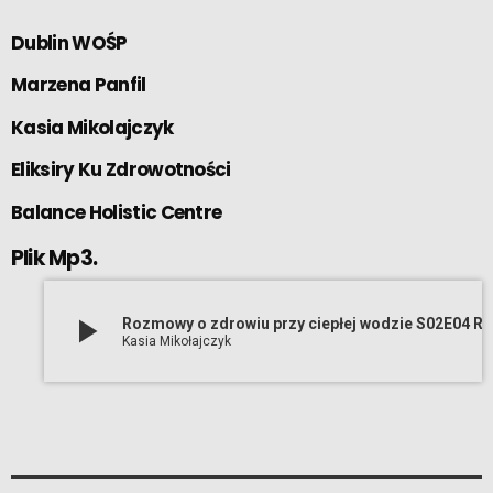
Dublin WOŚP
Marzena Panfil
Kasia Mikolajczyk
Eliksiry Ku Zdrowotności
Balance Holistic Centre
Plik Mp3.
play_arrow
Rozmowy o zdrowiu przy ciepłej wodzie S02E04 Ratuj i ucz ratować Marzena Panfil, Łu
Kasia Mikołajczyk