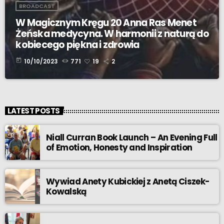
BROADCAST
W Magicznym Kręgu 20 Anna Ras Menet
Żeńska medycyna. W harmonii z naturą do
kobiecego piękna i zdrowia
today
10/10/2023
771
19
2
LATEST POSTS
Niall Curran Book Launch – An Evening Full
of Emotion, Honesty and Inspiration
Wywiad Anety Kubickiej z Anetą Ciszek-
Kowalską