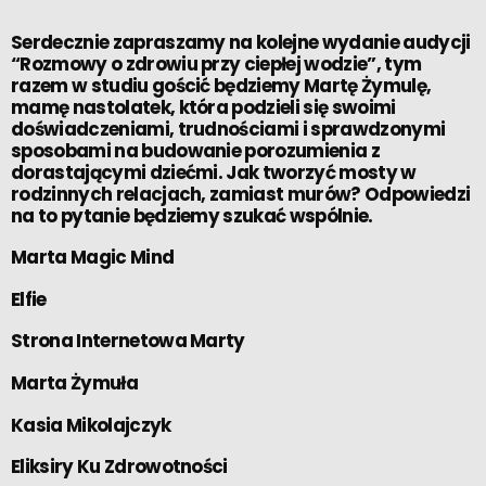
Serdecznie zapraszamy na kolejne wydanie audycji
“Rozmowy o zdrowiu przy ciepłej wodzie”, tym
razem w studiu gościć będziemy Martę Żymulę,
mamę nastolatek, która podzieli się swoimi
doświadczeniami, trudnościami i sprawdzonymi
sposobami na budowanie porozumienia z
dorastającymi dziećmi. Jak tworzyć mosty w
rodzinnych relacjach, zamiast murów? Odpowiedzi
na to pytanie będziemy szukać wspólnie.
Marta Magic Mind
Elfie
Strona Internetowa Marty
Marta Żymuła
Kasia Mikolajczyk
Eliksiry Ku Zdrowotności