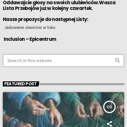
Oddawajcie głosy na swoich ulubieńców.Wasza
Lista Przebojów już w kolejny czwartek.
Nasze propozycje do następnej Listy:
…ladowanie utworów w toku
Inclusion – Epicentrum
search
FEATURED POST
insert_link