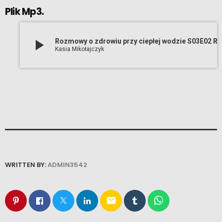
Plik Mp3.
play_arrow
Rozmowy o zdrowiu przy ciepłej wodzie S03E02 Rodzice vs. nastolatki – Jak się zrozumieć Ma
Kasia Mikołajczyk
WRITTEN BY:
ADMIN3542
email