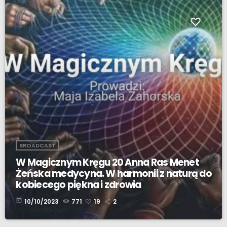
BROADCAST
W Magicznym Kręgu 20 Anna Ras Menet
Żeńska medycyna. W harmonii z naturą do
kobiecego piękna i zdrowia
today
10/10/2023
771
19
2