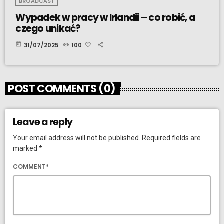
BROADCAST
Wypadek w pracy w Irlandii – co robić, a
czego unikać?
today
31/07/2025
100
POST COMMENTS (0)
Leave a reply
Your email address will not be published. Required fields are
marked *
COMMENT*