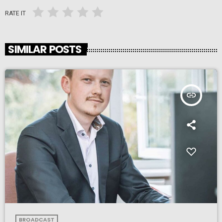
RATE IT
SIMILAR POSTS
insert_link
BROADCAST