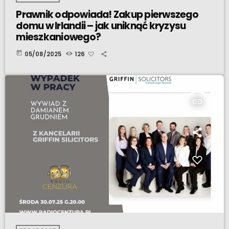
Prawnik odpowiada! Zakup pierwszego
domu w Irlandii – jak uniknąć kryzysu
mieszkaniowego?
today
05/08/2025
126
insert_link