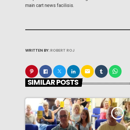
main cart news facilisis.
WRITTEN BY:
ROBERT ROJ
email
SIMILAR POSTS
insert_link