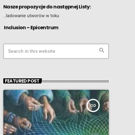
Nasze propozycje do następnej Listy:
…ladowanie utworów w toku
Inclusion – Epicentrum
search
FEATURED POST
insert_link