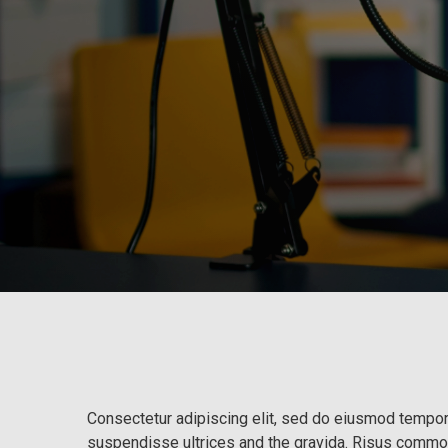
Consectetur adipiscing elit, sed do eiusmod tempor 
suspendisse ultrices and the gravida. Risus commo