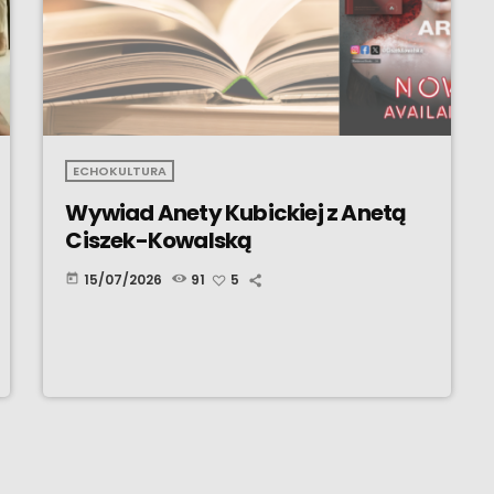
ECHOKULTURA
Wywiad Anety Kubickiej z Anetą
Ciszek-Kowalską
15/07/2026
91
5
today