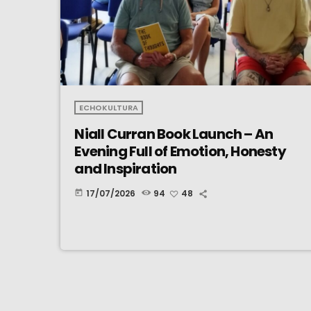
ECHOKULTURA
Niall Curran Book Launch – An
Evening Full of Emotion, Honesty
and Inspiration
17/07/2026
94
48
today