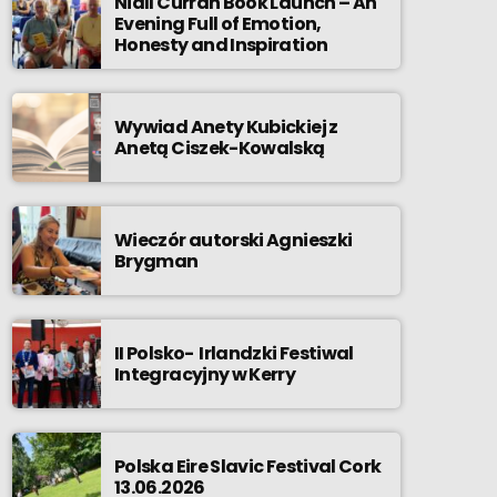
Niall Curran Book Launch – An
Evening Full of Emotion,
Honesty and Inspiration
Wywiad Anety Kubickiej z
Anetą Ciszek-Kowalską
Wieczór autorski Agnieszki
Brygman
II Polsko- Irlandzki Festiwal
Integracyjny w Kerry
Polska Eire Slavic Festival Cork
13.06.2026