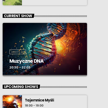
CURRENT SHOW
AUDYCJA
Muzyczne DNA
more_vert
20:30 - 22:05
close
Muzyczne DNA
UPCOMING SHOWS
Prowadzący - xiążę e2rd - udaje się wraz z
gośćmi audycji w podróż do źródeł
Tajemnice Myśli
pierwszych, zapamiętanych utworów
18:00 - 19:00