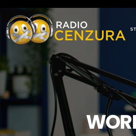
S
WORL