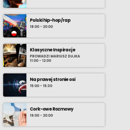
muzycznych. Stamtąd rzeką bardziej
świadomych wyborów wieku młodzieńczego,
wprost do oceanu współczesności gdzie
szanse wyłowienia najnowszego, osobistego
Polski hip-hop/rap
przeboju zdają się być nieskończone. Nie
18:00 - 20:00
chowaj zatem w środowy wieczór swoich
przyborów do relaksu i ustaw radio-komputer
na Radio Cenzura o 21:30 polskiego czasu.
Klasyczne Inspiracje
PROWADZI MARIUSZ DUJKA
11:00 - 12:00
Na prawej stronie osi
15:00 - 15:30
Cork-owe Rozmowy
19:00 - 20:00