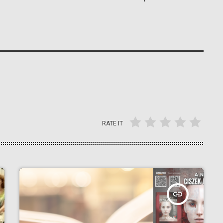
RATE IT
insert_link