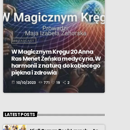
BROADCAST
W Magicznym Kręgu 20 Anna
Ras Menet Żeńska medycyna. W
harmonii z naturą do kobiecego
piękna i zdrowia
10/10/2023
771
19
2
today
LATEST POSTS