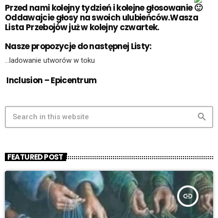
Przed nami kolejny tydzień i kolejne głosowanie
Oddawajcie głosy na swoich ulubieńców.Wasza
Lista Przebojów już w kolejny czwartek.
Nasze propozycje do następnej Listy:
…ladowanie utworów w toku
Inclusion – Epicentrum
search
FEATURED POST
insert_link