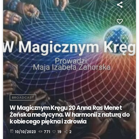
BROADCAST
W Magicznym Kręgu 20 Anna Ras Menet
Żeńska medycyna. W harmonii z naturą do
kobiecego piękna i zdrowia
today
10/10/2023
771
19
2