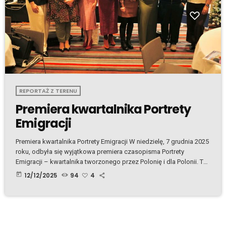
REPORTAŻ Z TERENU
Premiera kwartalnika Portrety
Emigracji
Premiera kwartalnika Portrety Emigracji W niedzielę, 7 grudnia 2025
roku, odbyła się wyjątkowa premiera czasopisma Portrety
Emigracji – kwartalnika tworzonego przez Polonię i dla Polonii. To
niezwykłe czasopismo powstało z inicjatywy dwóch wspaniałych
today
12/12/2025
94
4
kobiet: Marioli Mastek i Barbary Ożgi, współzałożycielek CKU oraz
organizatorek Sympozjum Polek w Irlandii. To właśnie CKU –
Centre for Counselling and Therapy – jest wydawcą tego nowego,
polonijnego kwartalnika, który już na starcie wzbudził ogromne
emocje, […]