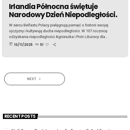
Irlandia Północna świętuje
Narodowy Dzień Niepodległości.
W sercu Belfastu Polacy pielęgnują pamięć o historii swojej
ojczyzny i kultywują ducha niepodległości. W 107 rocznicę
odzyskania niepodległości Agnieszka i Piotr Liburscy dla
Słuchaczy Radia Cenzura przedstawią, jak polska społeczność w
today
10/11/2025
51
Irlandii Północnej świętuje Narodowy Dzień Niepodległości.
NEXT
navigate_next
RECENT POSTS