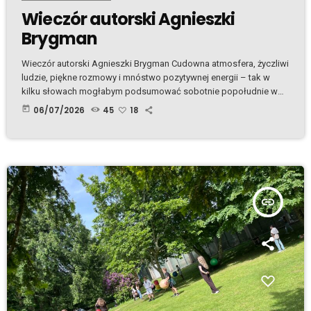
Wieczór autorski Agnieszki
Brygman
Wieczór autorski Agnieszki Brygman Cudowna atmosfera, życzliwi
ludzie, piękne rozmowy i mnóstwo pozytywnej energii – tak w
kilku słowach mogłabym podsumować sobotnie popołudnie w
POSK podczas wieczoru autorskiego Agnieszki Brygman i
today
06/07/2026
45
18
promocji jej pierwszej książki Lost Island. Miałam ogromną
przyjemność rozpocząć to spotkanie i przywitać wszystkich
przybyłych gości. Nie ukrywam – kiedy stanęłam przed
publicznością i zaczęłam mówić, dopadł mnie lekki stres, ale
jakoś sobie poradziłam
Po oddaniu głosu […]
insert_link