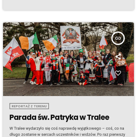
Konkurs skierowany jest zarówno do uczniów szkół polonijnych w
Irlandii, jak i do dorosłych – rodziców dzieci uczęszczających do
tych placówek. To naprawdę świetna okazja, żeby sprawdzić
swoją znajomość polskiej ortografii i trochę się z nią „zmierzyć”.
[…]
insert_link
REPORTAŻ Z TERENU
Parada św. Patryka w Tralee
W Tralee wydarzyło się coś naprawdę wyjątkowego – coś, co na
długo zostanie w sercach uczestników i widzów. Po raz pierwszy