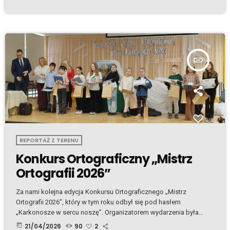
społeczność w hrabstwie Kerry świętowała aż cztery ważne
rocznice: Konstytucję 3 Maja, Dzień Flagi, Dzień Polonii oraz
rocznicę przystąpienia Polski do Unii Europejskiej. Była to
pierwsza tego typu uroczystość w […]
insert_link
REPORTAŻ Z TERENU
Konkurs Ortograficzny „Mistrz
Ortografii 2026”
Za nami kolejna edycja Konkursu Ortograficznego „Mistrz
Ortografii 2026”, który w tym roku odbył się pod hasłem
„Karkonosze w sercu noszę”. Organizatorem wydarzenia była
Polska Macierz Szkolna w Irlandii oraz Polska Szkoła Altogether.
today
21/04/2026
90
2