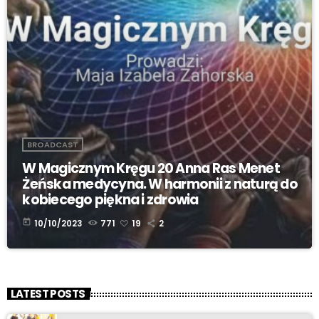
BROADCAST
W Magicznym Kręgu 20 Anna Ras Menet
Żeńska medycyna. W harmonii z naturą do
kobiecego piękna i zdrowia
today
10/10/2023
771
19
2
LATEST POSTS