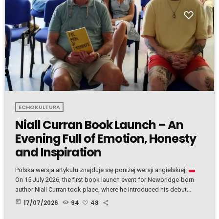
ECHOKULTURA
Niall Curran Book Launch – An
Evening Full of Emotion, Honesty
and Inspiration
Polska wersja artykułu znajduje się poniżej wersji angielskiej.
On 15 July 2026, the first book launch event for Newbridge-born
author Niall Curran took place, where he introduced his debut
book, "The Book of Thoughts." Niall opened the evening by warmly
today
17/07/2026
94
48
welcoming everyone before reading the first passage from his
book. From the very beginning, the atmosphere became