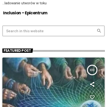
…ladowanie utworów w toku
Inclusion – Epicentrum
search
FEATURED POST
insert_link