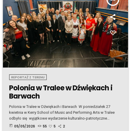
REPORTAŻ Z TERENU
Polonia w Tralee w Dźwiękach i
Barwach
Polonia w Tralee w Dźwiękach i Barwach W poniedziałek 27
kwietnia w Kerry School of Music and Performing Arts w Tralee
odbyło się wyjątkowe wydarzenie kulturalno-patriotyczne
„Polonia w dźwiękach i barwach”, zorganizowanego przez
today
05/05/2026
55
5
2
Stowarzyszenie Polonia Polanie Kerry. Tego wieczoru polska