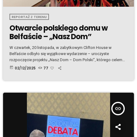
REPORTAŻ Z TERENU
Otwarcie polskiego domu w
Belfaście – „Nasz Dom”
W czwartek, 20 listopada, w zabytkowym Clifton House w
Belfaście odbyło się wyjątkowe wydarzenie – uroczyste
rozpoczęcie projektu „Nasz Dom – Dom Polski”, którego celem
jest dokumentowanie historii i doświadczeń Polaków
today
02/12/2025
77
mieszkających w Irlandii Północnej. W spotkaniu wzięli udział
przedstawiciele władz miejskich, polskich instytucji, Honorowy
Konsul RP Jerome Mullen, Konsul Generalny RP Grzegorz Sala, a
także liczni członkowie lokalnej społeczności. Wieczór wypełniły
ważne wystąpienia, rozmowy, wspólne wspomnienia oraz muzyka
w […]
insert_link