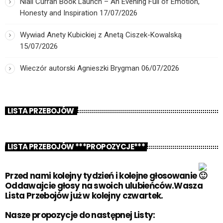
Niall Curran Book Launch – An Evening Full of Emotion,
Honesty and Inspiration
17/07/2026
Wywiad Anety Kubickiej z Anetą Ciszek-Kowalską
15/07/2026
Wieczór autorski Agnieszki Brygman
06/07/2026
LISTA PRZEBOJÓW
LISTA PRZEBOJÓW ***PROPOZYCJE***
Przed nami kolejny tydzień i kolejne głosowanie
Oddawajcie głosy na swoich ulubieńców.Wasza
Lista Przebojów już w kolejny czwartek.
Nasze propozycje do następnej Listy: