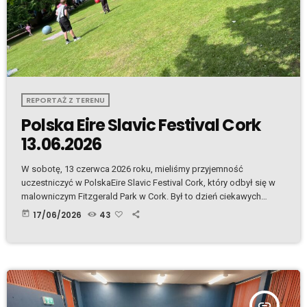
REPORTAŻ Z TERENU
Polska Eire Slavic Festival Cork
13.06.2026
W sobotę, 13 czerwca 2026 roku, mieliśmy przyjemność
uczestniczyć w PolskaEire Slavic Festival Cork, który odbył się w
malowniczym Fitzgerald Park w Cork. Był to dzień ciekawych
rozmów I pełen pozytywnej energii. Oficjalne otwarcie festiwalu
today
17/06/2026
43
uświetnili Lord Mayor Cork, Cllr. Fergal Dennehy, oraz Artur
Michalski, Chargé d’Affaires Rzeczypospolitej Polskiej w Irlandii.
Lord Mayor Cork zaskoczył wszystkich swoim muzycznym
talentem. Występ z gitarą i pięknie wykonany utwór zrobiły
ogromne wrażenie na […]
insert_link