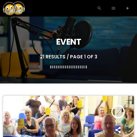
search
menu
play_arrow
EVENT
21 RESULTS / PAGE 1 OF 3
insert_link