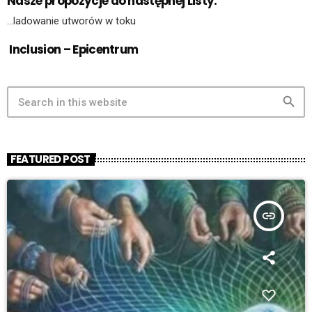
Nasze propozycje do następnej Listy:
…ladowanie utworów w toku
Inclusion – Epicentrum
search
FEATURED POST
insert_link