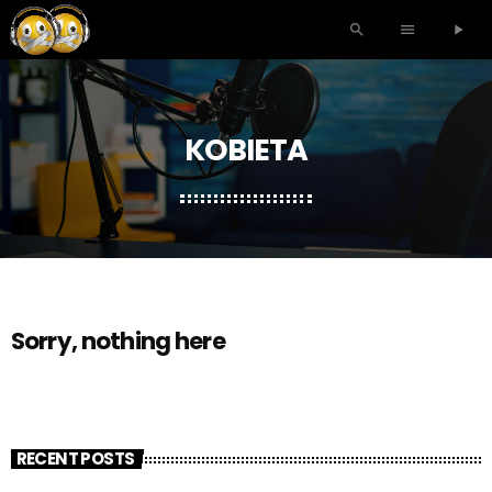
search
menu
play_arrow
KOBIETA
Sorry, nothing here
RECENT POSTS