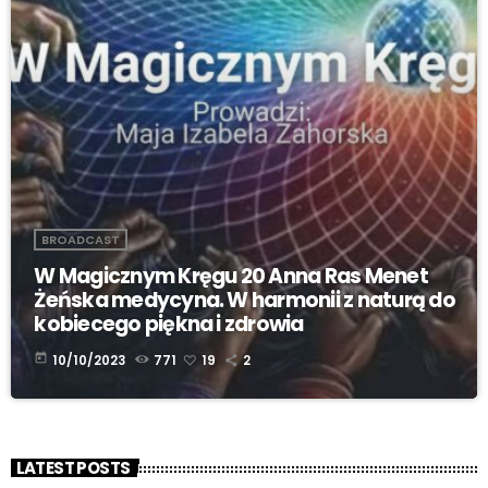
BROADCAST
W Magicznym Kręgu 20 Anna Ras Menet
Żeńska medycyna. W harmonii z naturą do
kobiecego piękna i zdrowia
today
10/10/2023
771
19
2
LATEST POSTS