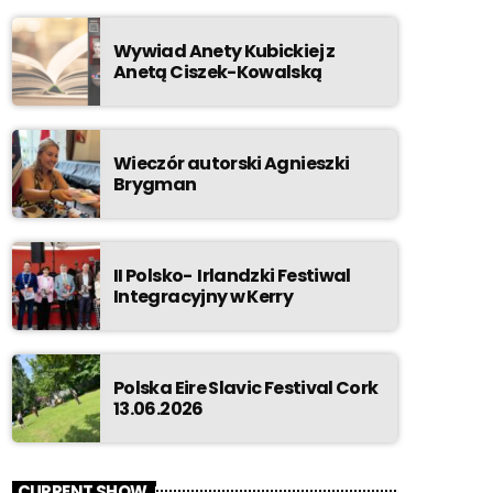
Wywiad Anety Kubickiej z
Anetą Ciszek-Kowalską
Wieczór autorski Agnieszki
Brygman
II Polsko- Irlandzki Festiwal
Integracyjny w Kerry
Polska Eire Slavic Festival Cork
13.06.2026
CURRENT SHOW