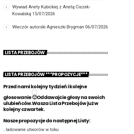
Wywiad Anety Kubickiej z Anetą Ciszek-
Kowalską
15/07/2026
Wieczór autorski Agnieszki Brygman
06/07/2026
LISTA PRZEBOJÓW
LISTA PRZEBOJÓW ***PROPOZYCJE***
Przed nami kolejny tydzień i kolejne
głosowanie
Oddawajcie głosy na swoich
ulubieńców.Wasza Lista Przebojów już w
kolejny czwartek.
Nasze propozycje do następnej Listy:
…ladowanie utworów w toku