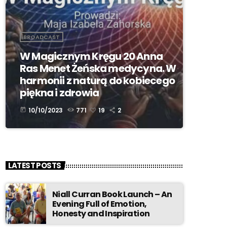
BROADCAST
W Magicznym Kręgu 20 Anna
Ras Menet Żeńska medycyna. W
harmonii z naturą do kobiecego
piękna i zdrowia
10/10/2023
771
19
2
today
LATEST POSTS
Niall Curran Book Launch – An
Evening Full of Emotion,
Honesty and Inspiration