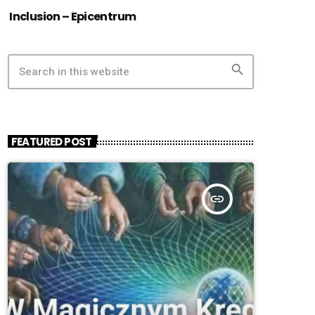
Inclusion – Epicentrum
search
FEATURED POST
insert_link