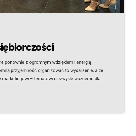
iębiorczości
óre ponownie z ogromnym wdziękiem i energią
romną przyjemność organizować to wydarzenie, a że
ne marketingowi – tematowi niezwykle ważnemu dla
inspirującemu i zawsze aktualnemu – to tym bardziej
no pełnym sukcesem! Tym razem nasi prelegenci
ż: Aneta […]