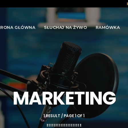
TRONA GŁÓWNA
SŁUCHAJ NA ŻYWO
RAMÓWKA
MARKETING
1 RESULT / PAGE 1 OF 1