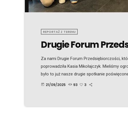
REPORTAŻ Z TERENU
Drugie Forum Przeds
Za nami Drugie Forum Przedsiębiorczości, kt
poprowadziła Kasia Mikołajczyk. Mieliśmy og
było to już nasze drugie spotkanie poświęco
przedsiębiorców, a jednocześnie szerokiemu, 
21/09/2025
93
3
today
cieszy nas, że i tym razem zakończyło się o
zabrali uczestników w naprawdę ciekawą podró