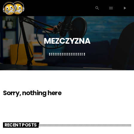
search
menu
play_arrow
MEZCZYZNA
Sorry, nothing here
RECENT POSTS