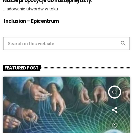
Nasze propozycje do następnej Listy:
…ladowanie utworów w toku
Inclusion – Epicentrum
search
FEATURED POST
insert_link