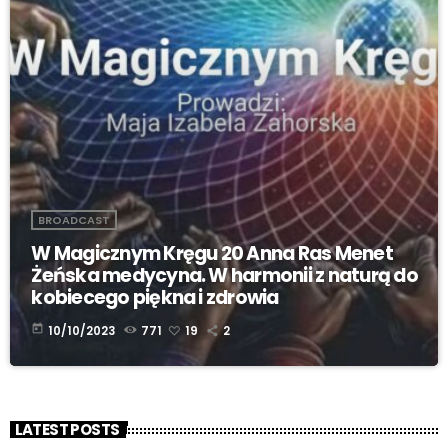
BROADCAST
W Magicznym Kręgu 20 Anna Ras Menet
Żeńska medycyna. W harmonii z naturą do
kobiecego piękna i zdrowia
today
10/10/2023
771
19
2
LATEST POSTS