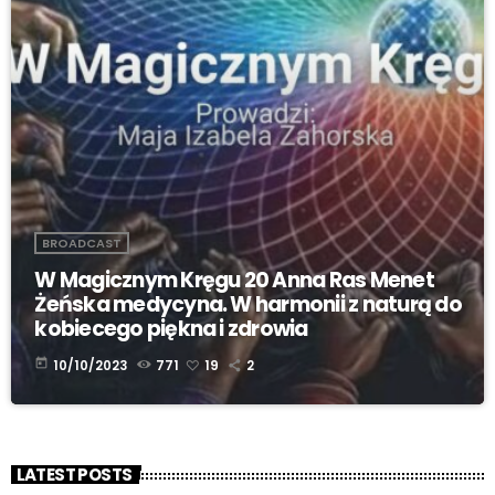
BROADCAST
W Magicznym Kręgu 20 Anna Ras Menet
Żeńska medycyna. W harmonii z naturą do
kobiecego piękna i zdrowia
today
10/10/2023
771
19
2
LATEST POSTS