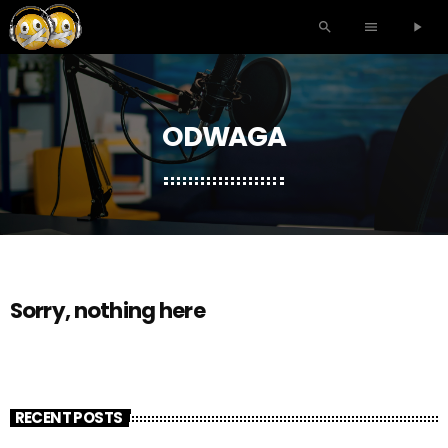
search
menu
play_arrow
ODWAGA
Sorry, nothing here
RECENT POSTS