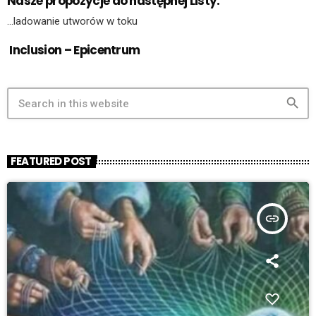
Nasze propozycje do następnej Listy:
…ladowanie utworów w toku
Inclusion – Epicentrum
search
FEATURED POST
insert_link