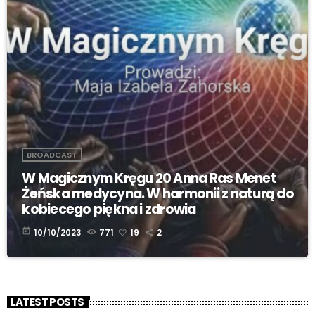
BROADCAST
W Magicznym Kręgu 20 Anna Ras Menet
Żeńska medycyna. W harmonii z naturą do
kobiecego piękna i zdrowia
today
10/10/2023
771
19
2
LATEST POSTS