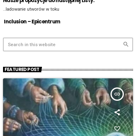
Nasze propozycje do następnej Listy:
…ladowanie utworów w toku
Inclusion – Epicentrum
search
FEATURED POST
insert_link