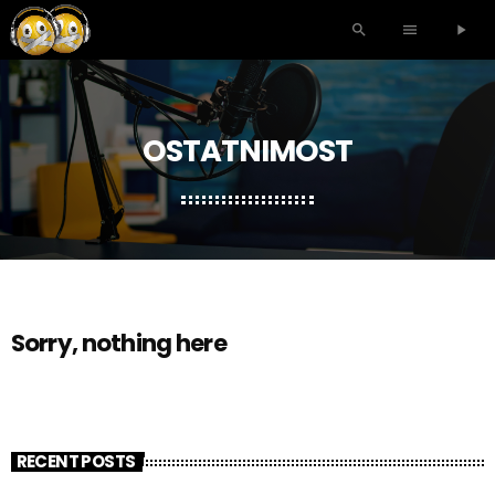
search
menu
play_arrow
OSTATNIMOST
Sorry, nothing here
RECENT POSTS