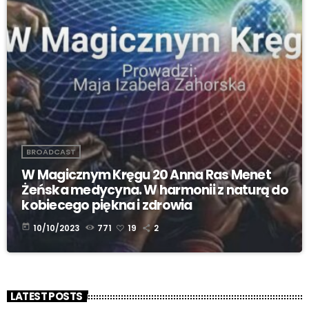
BROADCAST
W Magicznym Kręgu 20 Anna Ras Menet
Żeńska medycyna. W harmonii z naturą do
kobiecego piękna i zdrowia
today
10/10/2023
771
19
2
LATEST POSTS