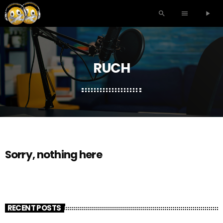
search
menu
play_arrow
RUCH
Sorry, nothing here
RECENT POSTS