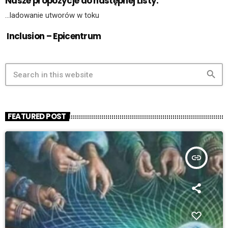
Nasze propozycje do następnej Listy:
…ladowanie utworów w toku
Inclusion – Epicentrum
search
FEATURED POST
insert_link