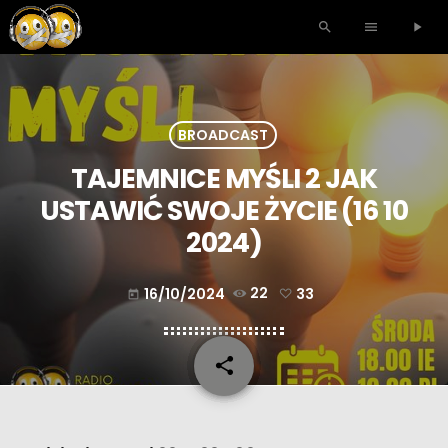
search
menu
play_arrow
BROADCAST
TAJEMNICE MYŚLI 2 JAK
USTAWIĆ SWOJE ŻYCIE (16 10
2024)
16/10/2024
22
33
today
share
email
33