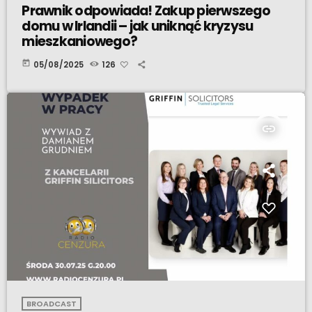
Prawnik odpowiada! Zakup pierwszego
domu w Irlandii – jak uniknąć kryzysu
mieszkaniowego?
today
05/08/2025
126
insert_link
BROADCAST