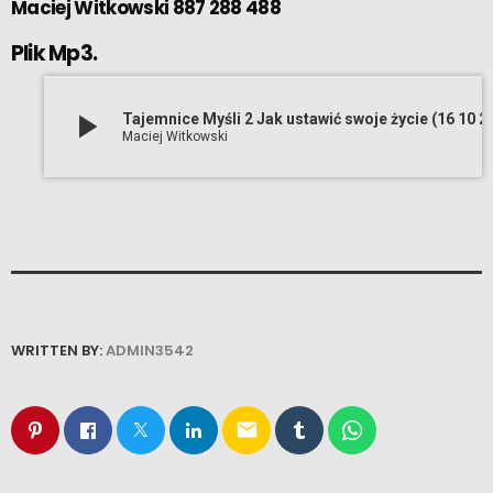
Maciej Witkowski 887 288 488
Plik Mp3.
play_arrow
Tajemnice Myśli 2 Jak ustaw
Maciej Witkowski
WRITTEN BY:
ADMIN3542
email