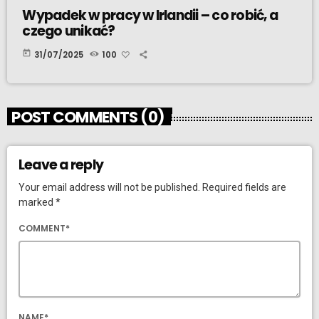
Wypadek w pracy w Irlandii – co robić, a
czego unikać?
today
31/07/2025
100
POST COMMENTS (0)
Leave a reply
Your email address will not be published. Required fields are
marked *
COMMENT*
NAME*