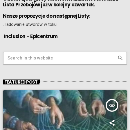
Lista Przebojów już w kolejny czwartek.
Nasze propozycje do następnej Listy:
…ladowanie utworów w toku
Inclusion – Epicentrum
search
FEATURED POST
insert_link