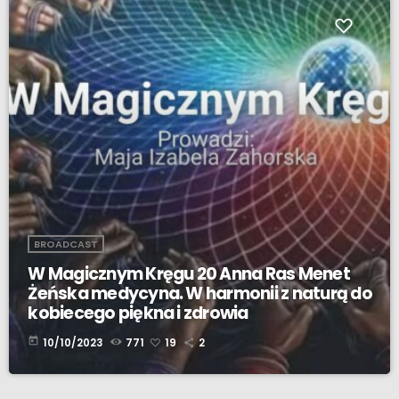
BROADCAST
W Magicznym Kręgu 20 Anna Ras Menet
Żeńska medycyna. W harmonii z naturą do
kobiecego piękna i zdrowia
today
10/10/2023
771
19
2