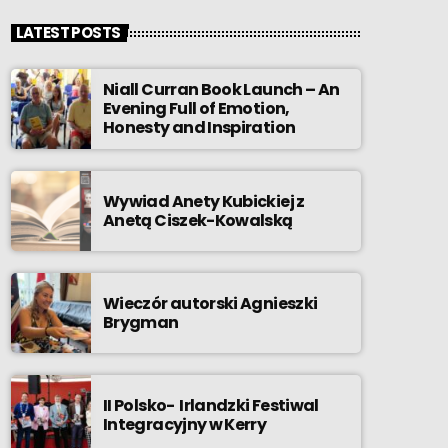
LATEST POSTS
Niall Curran Book Launch – An
Evening Full of Emotion,
Honesty and Inspiration
Wywiad Anety Kubickiej z
Anetą Ciszek-Kowalską
Wieczór autorski Agnieszki
Brygman
II Polsko- Irlandzki Festiwal
Integracyjny w Kerry