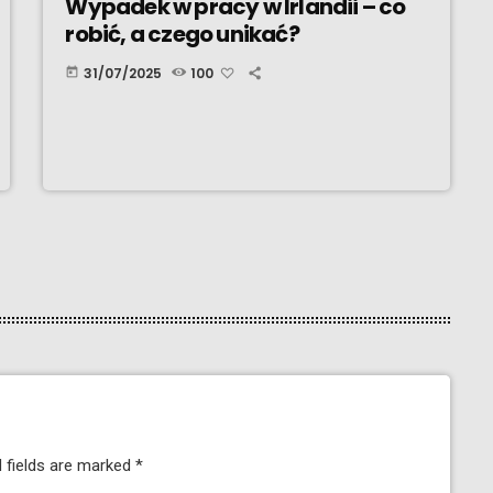
Wypadek w pracy w Irlandii – co
robić, a czego unikać?
31/07/2025
100
today
 fields are marked *