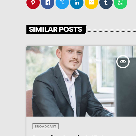
email
SIMILAR POSTS
insert_link
BROADCAST