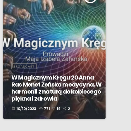
BROADCAST
W Magicznym Kręgu 20 Anna
Ras Menet Żeńska medycyna. W
harmonii z naturą do kobiecego
piękna i zdrowia
10/10/2023
771
19
2
today