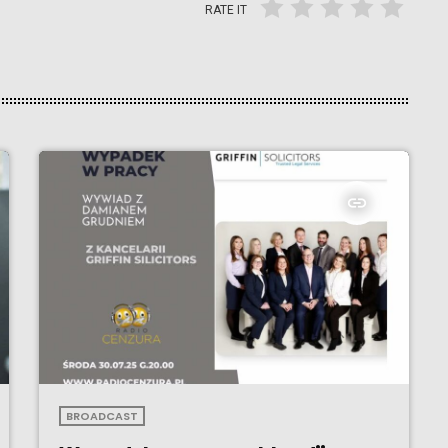
RATE IT
insert_link
BROADCAST