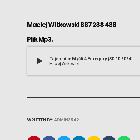
Maciej Witkowski 887 288 488
Plik Mp3.
play_arrow
Tajemnice Myśli 4 Egregory (30 10 2024)
Maciej Witkowski
WRITTEN BY:
ADMIN3542