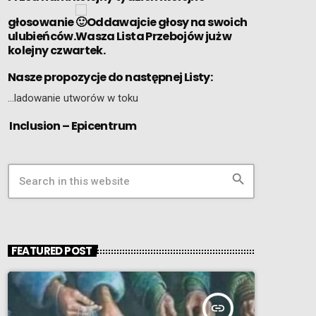
głosowanie
Oddawajcie głosy na swoich
ulubieńców.Wasza Lista Przebojów już w
kolejny czwartek.
Nasze propozycje do następnej Listy:
…ladowanie utworów w toku
Inclusion – Epicentrum
search
FEATURED POST
insert_link