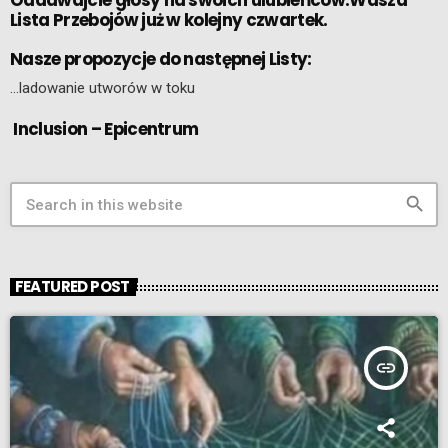
Oddawajcie głosy na swoich ulubieńców.Wasza
Lista Przebojów już w kolejny czwartek.
Nasze propozycje do następnej Listy:
…ladowanie utworów w toku
Inclusion – Epicentrum
search
FEATURED POST
insert_link