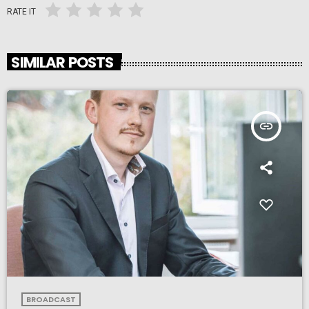
RATE IT
SIMILAR POSTS
insert_link
BROADCAST