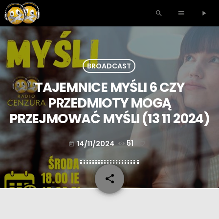
search
menu
play_arrow
BROADCAST
TAJEMNICE MYŚLI 6 CZY
PRZEDMIOTY MOGĄ
PRZEJMOWAĆ MYŚLI (13 11 2024)
14/11/2024
51
today
share
email