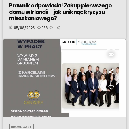
Prawnik odpowiada! Zakup pierwszego
domu w Irlandii – jak uniknąć kryzysu
mieszkaniowego?
today
05/08/2025
133
insert_link
BROADCAST