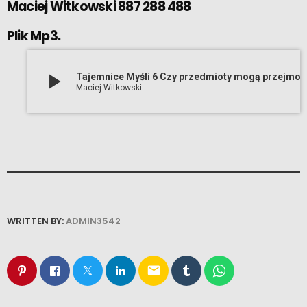
Maciej Witkowski 887 288 488
Plik Mp3.
play_arrow
Tajemnice Myśli 6 Czy przedmioty mogą przejmować myśli (13 1
Maciej Witkowski
WRITTEN BY:
ADMIN3542
email