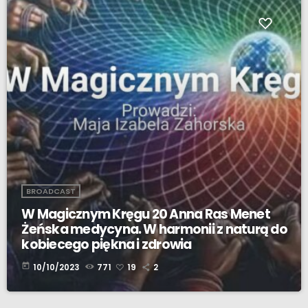
BROADCAST
W Magicznym Kręgu 20 Anna Ras Menet
Żeńska medycyna. W harmonii z naturą do
kobiecego piękna i zdrowia
today
10/10/2023
771
19
2