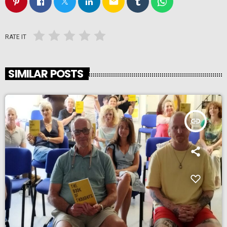
email
RATE IT
SIMILAR POSTS
insert_link