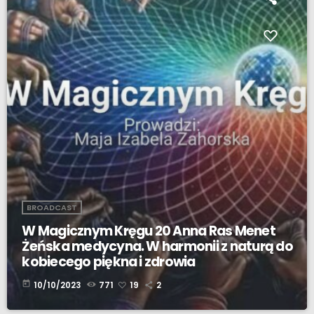
BROADCAST
W Magicznym Kręgu 20 Anna Ras Menet
Żeńska medycyna. W harmonii z naturą do
kobiecego piękna i zdrowia
today
10/10/2023
771
19
2