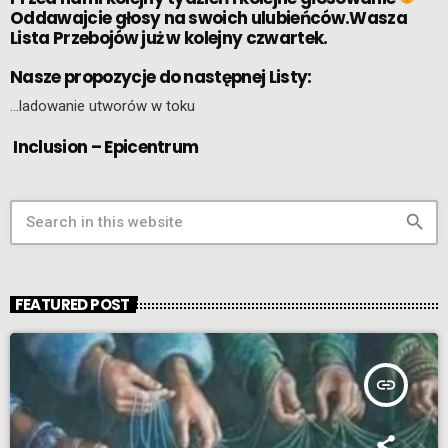
Oddawajcie głosy na swoich ulubieńców.Wasza
Lista Przebojów już w kolejny czwartek.
Nasze propozycje do następnej Listy:
…ladowanie utworów w toku
Inclusion – Epicentrum
search
FEATURED POST
insert_link