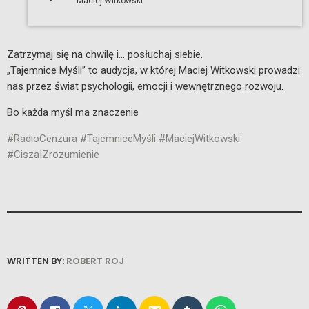
Maciej Witkowski
Zatrzymaj się na chwilę i… posłuchaj siebie.
„Tajemnice Myśli” to audycja, w której Maciej Witkowski prowadzi
nas przez świat psychologii, emocji i wewnętrznego rozwoju.
Bo każda myśl ma znaczenie
#RadioCenzura
#TajemniceMyśli
#MaciejWitkowski
#CiszaIZrozumienie
WRITTEN BY:
ROBERT ROJ