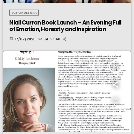
ECHOKULTURA
Niall Curran Book Launch – An Evening Full
of Emotion, Honesty and Inspiration
today
17/07/2026
94
48
insert_link