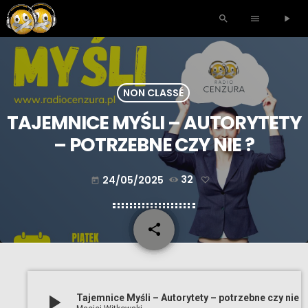
search
menu
play_arrow
NON CLASSÉ
TAJEMNICE MYŚLI – AUTORYTETY
– POTRZEBNE CZY NIE ?
24/05/2025
32
today
share
email
play_arrow
Tajemnice Myśli – Autorytety – potrzebne czy nie ?