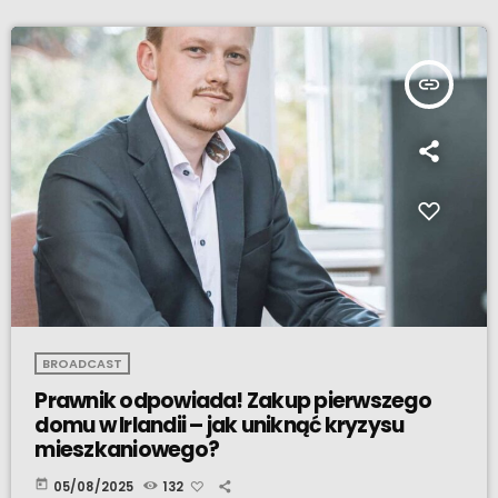
insert_link
BROADCAST
Prawnik odpowiada! Zakup pierwszego
domu w Irlandii – jak uniknąć kryzysu
mieszkaniowego?
today
05/08/2025
132