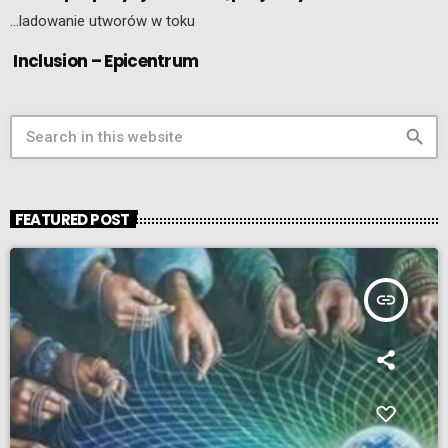
…ladowanie utworów w toku
Inclusion – Epicentrum
search
FEATURED POST
insert_link