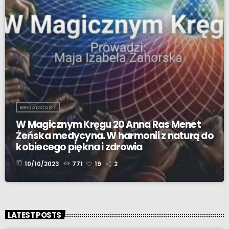
BROADCAST
W Magicznym Kręgu 20 Anna Ras Menet
Żeńska medycyna. W harmonii z naturą do
kobiecego piękna i zdrowia
today
10/10/2023
771
19
2
LATEST POSTS