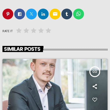
email
RATE IT
SIMILAR POSTS
insert_link