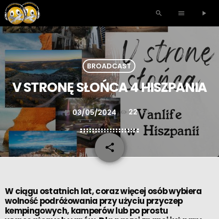
search
menu
play_arrow
BROADCAST
V STRONĘ SŁOŃCA 4 HISZPANIA
03/05/2024
22
today
share
email
W ciągu ostatnich lat, coraz więcej osób wybiera
wolność podróżowania przy użyciu przyczep
kempingowych, kamperów lub po prostu