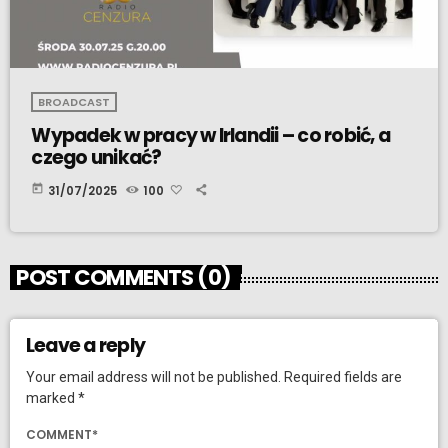
BROADCAST
Wypadek w pracy w Irlandii – co robić, a
czego unikać?
today
31/07/2025
100
POST COMMENTS (0)
Leave a reply
Your email address will not be published. Required fields are
marked *
COMMENT*