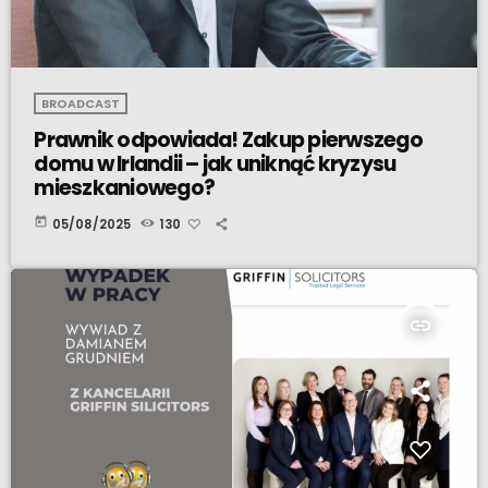
BROADCAST
Prawnik odpowiada! Zakup pierwszego
domu w Irlandii – jak uniknąć kryzysu
mieszkaniowego?
today
05/08/2025
130
insert_link