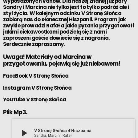
wyposażonych vanów. Dla naszej znanej już pary
Sandry i Marcina nie tylko jest to tylko podróż ale i
styl życia. W kolejnym odcinku V Stronę Słońca
zabiorą nas do słonecznej Hiszpanii. Program jak
zwykle prowadzi Rafał a jakie pytania przygotował i
jakimi ciekawostkami podzielą się z nami
zaproszeni goście dowiecie się z nagrania.
Serdecznie zapraszamy.
Uwaga! Materiały od Marcina w
przygotowaniu, pojawią się już niebawem!
FaceBook V Stronę Słońca
Instagram V Stronę Słońca
YouTube V Stronę Słońca
Plik Mp3.
play_arrow
V Stronę Słońca 4 Hiszpania
Sandra, Marcin i Rafał