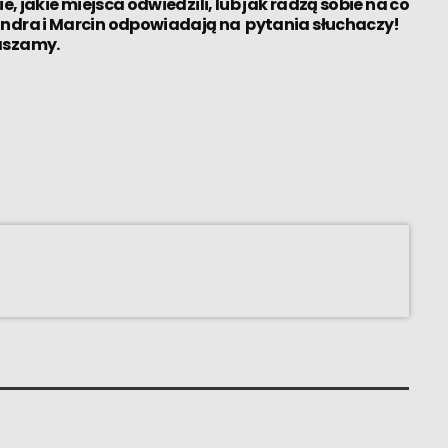
e, jakie miejsca odwiedzili, lub jak radzą sobie na co
andra i Marcin odpowiadają na pytania słuchaczy!
aszamy.