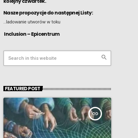
kolejny czwartek.
Nasze propozycje do następnej Listy:
…ladowanie utworów w toku
Inclusion – Epicentrum
search
FEATURED POST
insert_link