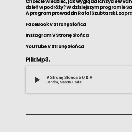
Chcecie wiedzieć, jak wygląda ich życie w vani
dzień w podróży? W dzisiejszym programie S
A program prowadzin
Rafal Szubtarski
, zapr
FaceBook V Stronę Słońca
Instagram V Stronę Słońca
YouTube V Stronę Słońca
Plik Mp3.
play_arrow
V Stronę Słońca 5 Q & A
Sandra, Marcin i Rafał