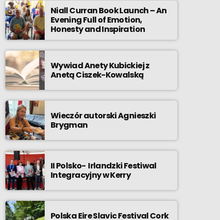
Niall Curran Book Launch – An
Evening Full of Emotion,
Honesty and Inspiration
Wywiad Anety Kubickiej z
Anetą Ciszek-Kowalską
Wieczór autorski Agnieszki
Brygman
II Polsko- Irlandzki Festiwal
Integracyjny w Kerry
Polska Eire Slavic Festival Cork