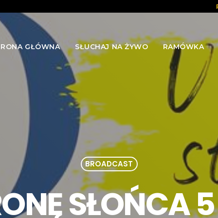
TRONA GŁÓWNA
SŁUCHAJ NA ŻYWO
RAMÓWKA
BROADCAST
RONĘ SŁOŃCA 5 