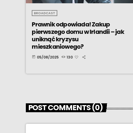
BROADCAST
Prawnik odpowiada! Zakup
pierwszego domu w Irlandii – jak
uniknąć kryzysu
mieszkaniowego?
05/08/2025
130
today
POST COMMENTS (0)