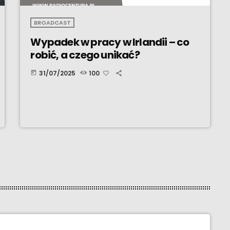
BROADCAST
Wypadek w pracy w Irlandii – co
robić, a czego unikać?
31/07/2025
100
today