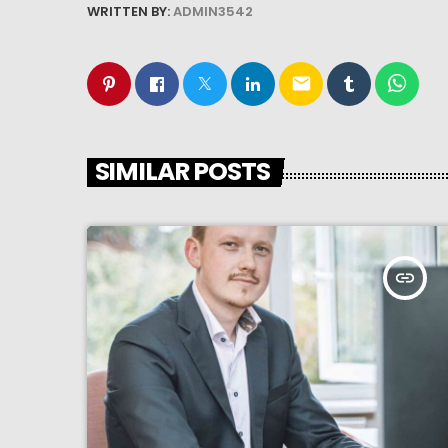
WRITTEN BY:
ADMIN3542
email
SIMILAR POSTS
insert_link