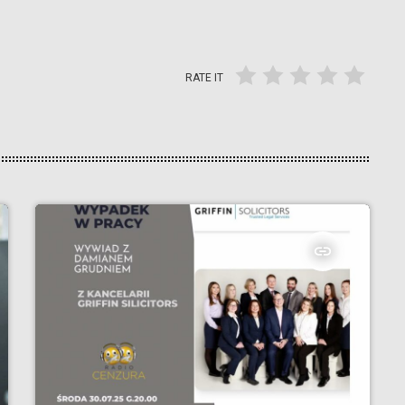
RATE IT
insert_link