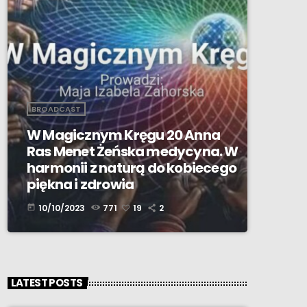
BROADCAST
W Magicznym Kręgu 20 Anna
Ras Menet Żeńska medycyna. W
harmonii z naturą do kobiecego
piękna i zdrowia
10/10/2023
771
19
2
today
LATEST POSTS