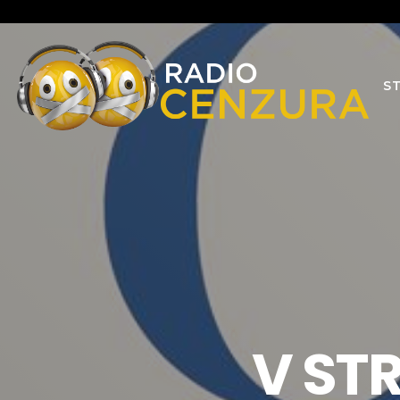
S
V ST