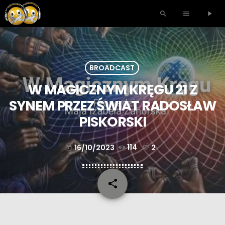
search
menu
play_arrow
BROADCAST
W MAGICZNYM KRĘGU 21 Z
SYNEM PRZEZ ŚWIAT RADOSŁAW
PISKORSKI
16/10/2023
114
2
today
share
email
2