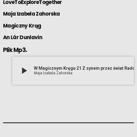
LoveToExploreTogether
Maja Izabela Zahorska
Magiczny Krąg
An Lár Dunlavin
Plik Mp3.
play_arrow
W Magicznym Kręgu 21 Z synem przez 
Maja Izabela Zahorska