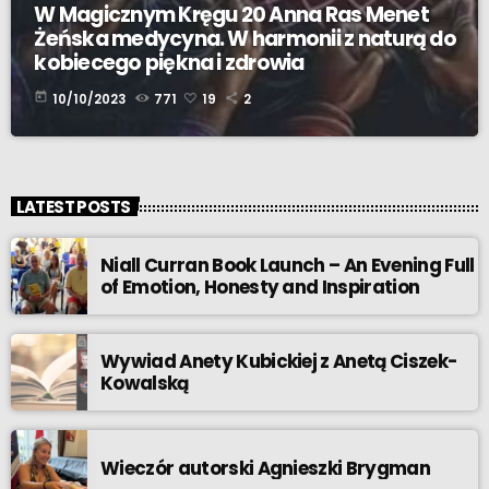
W Magicznym Kręgu 20 Anna Ras Menet
Żeńska medycyna. W harmonii z naturą do
kobiecego piękna i zdrowia
today
10/10/2023
771
19
2
LATEST POSTS
Niall Curran Book Launch – An Evening Full
of Emotion, Honesty and Inspiration
Wywiad Anety Kubickiej z Anetą Ciszek-
Kowalską
Wieczór autorski Agnieszki Brygman