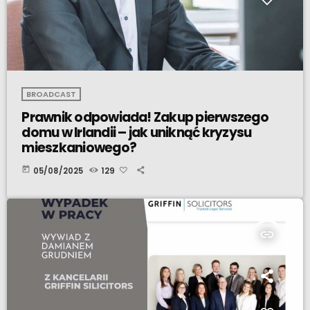
BROADCAST
Prawnik odpowiada! Zakup pierwszego
domu w Irlandii – jak uniknąć kryzysu
mieszkaniowego?
today
05/08/2025
129
insert_link