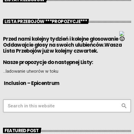
LISTA PRZEBOJÓW ***PROPOZYCJE***
Przed nami kolejny tydzień i kolejne głosowanie
Oddawajcie głosy na swoich ulubieńców.Wasza
Lista Przebojów już w kolejny czwartek.
Nasze propozycje do następnej Listy:
…ladowanie utworów w toku
Inclusion – Epicentrum
search
FEATURED POST