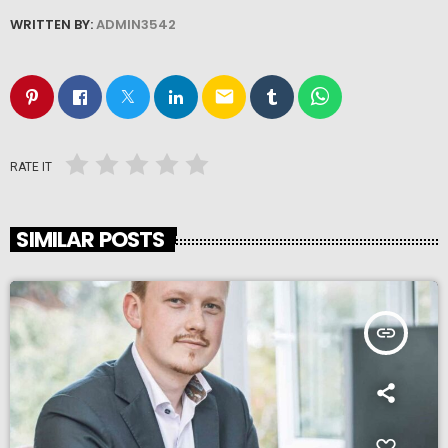
WRITTEN BY:
ADMIN3542
email
RATE IT
SIMILAR POSTS
insert_link