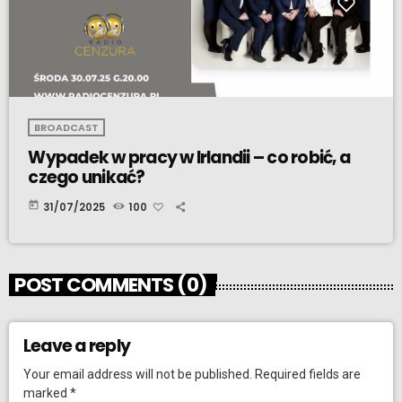
BROADCAST
Wypadek w pracy w Irlandii – co robić, a
czego unikać?
today
31/07/2025
100
POST COMMENTS (0)
Leave a reply
Your email address will not be published. Required fields are
marked *