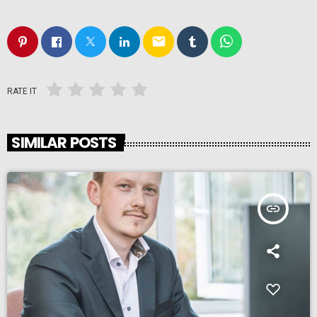
email
RATE IT
SIMILAR POSTS
insert_link