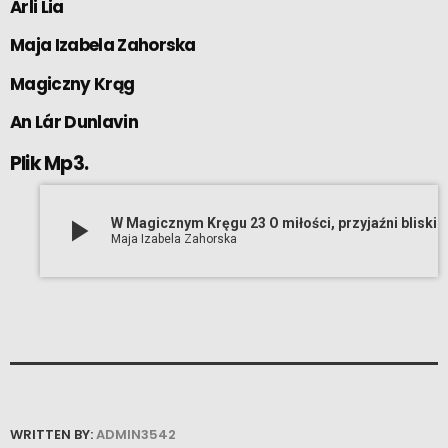
Arli Lia
Maja Izabela Zahorska
Magiczny Krąg
An Lár Dunlavin
Plik Mp3.
play_arrow
W Magicznym Kręgu 23 O miłości, przyjaźni bliskich dusz Arli Lia
Maja Izabela Zahorska
WRITTEN BY:
ADMIN3542