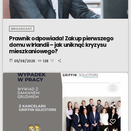
BROADCAST
Prawnik odpowiada! Zakup pierwszego
domu w Irlandii – jak uniknąć kryzysu
mieszkaniowego?
today
05/08/2025
128
insert_link