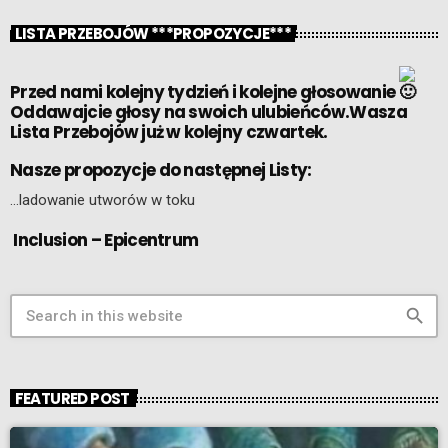
LISTA PRZEBOJÓW ***PROPOZYCJE***
Przed nami kolejny tydzień i kolejne głosowanie
Oddawajcie głosy na swoich ulubieńców.Wasza
Lista Przebojów już w kolejny czwartek.
Nasze propozycje do następnej Listy:
…ladowanie utworów w toku
Inclusion – Epicentrum
search
FEATURED POST