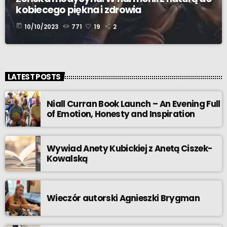
kobiecego piękna i zdrowia
today
10/10/2023
771
19
2
LATEST POSTS
Niall Curran Book Launch – An Evening Full
of Emotion, Honesty and Inspiration
Wywiad Anety Kubickiej z Anetą Ciszek-
Kowalską
Wieczór autorski Agnieszki Brygman