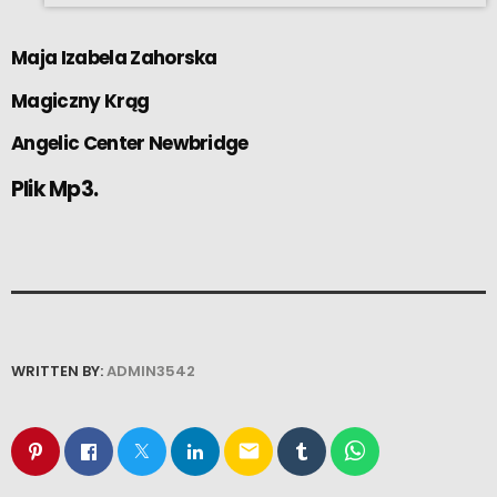
Maja Izabela Zahorska
Magiczny Krąg
Angelic Center Newbridge
Plik Mp3.
WRITTEN BY:
ADMIN3542
email