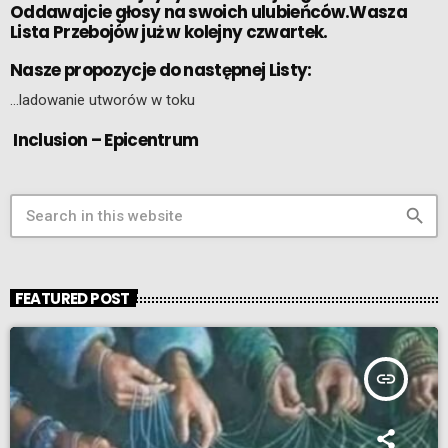
Oddawajcie głosy na swoich ulubieńców.Wasza
Lista Przebojów już w kolejny czwartek.
Nasze propozycje do następnej Listy:
…ladowanie utworów w toku
Inclusion – Epicentrum
search
FEATURED POST
insert_link