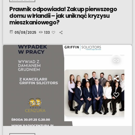
Prawnik odpowiada! Zakup pierwszego
domu w Irlandii – jak uniknąć kryzysu
mieszkaniowego?
today
05/08/2025
133
insert_link