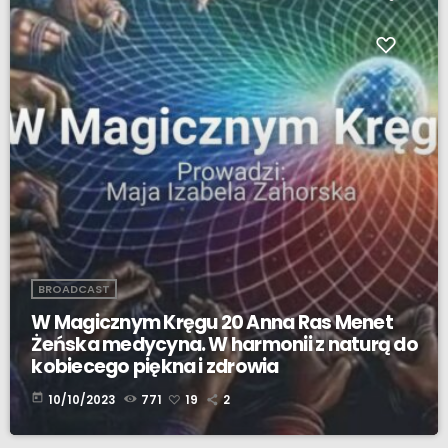
BROADCAST
W Magicznym Kręgu 20 Anna Ras Menet
Żeńska medycyna. W harmonii z naturą do
kobiecego piękna i zdrowia
today
10/10/2023
771
19
2