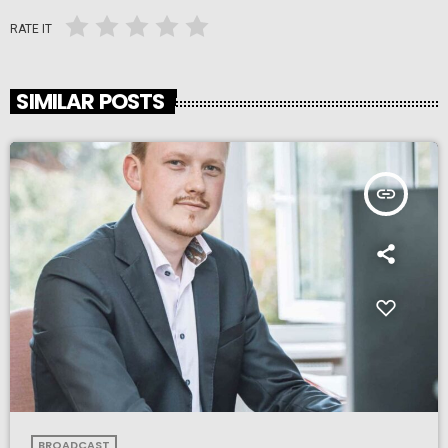
RATE IT
SIMILAR POSTS
insert_link
BROADCAST