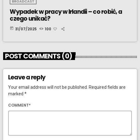
BROADCAST
Wypadek w pracy w Irlandii – co robić, a
czego unikać?
today
31/07/2025
100
POST COMMENTS (0)
Leave a reply
Your email address will not be published. Required fields are
marked *
COMMENT*