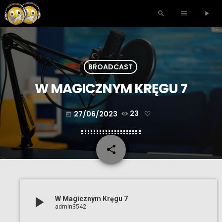
search
menu
play_arrow
BROADCAST
W MAGICZNYM KRĘGU 7
27/06/2023
23
today
share
email
play_arrow
W Magicznym Kręgu 7
admin3542