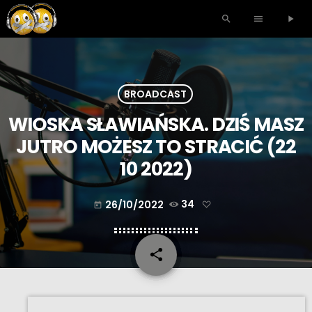
search
menu
play_arrow
BROADCAST
WIOSKA SŁAWIAŃSKA. DZIŚ MASZ
JUTRO MOŻESZ TO STRACIĆ (22
10 2022)
26/10/2022
34
today
share
email