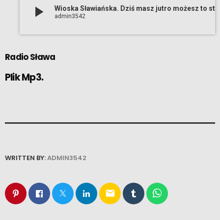
play_arrow
Wioska Sławiańska. Dziś ma
admin3542
Radio Sława
Plik Mp3.
WRITTEN BY:
ADMIN3542
email