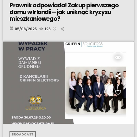
Prawnik odpowiada! Zakup pierwszego
domu w Irlandii – jak uniknąć kryzysu
mieszkaniowego?
today
05/08/2025
126
insert_link
BROADCAST