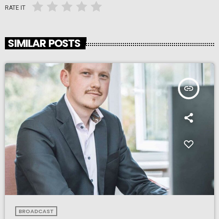
RATE IT
SIMILAR POSTS
insert_link
BROADCAST