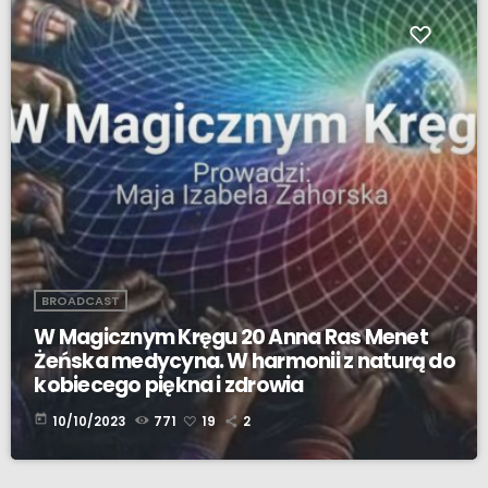
BROADCAST
W Magicznym Kręgu 20 Anna Ras Menet
Żeńska medycyna. W harmonii z naturą do
kobiecego piękna i zdrowia
today
10/10/2023
771
19
2