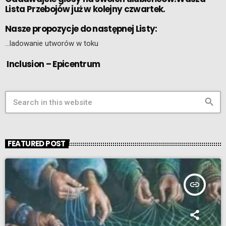
Lista Przebojów już w kolejny czwartek.
Nasze propozycje do następnej Listy:
…ladowanie utworów w toku
Inclusion – Epicentrum
search
FEATURED POST
insert_link