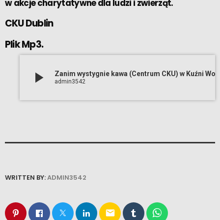
w akcje charytatywne dla ludzi i zwierząt.
CKU Dublin
Plik Mp3.
play_arrow
Zanim wystygnie kawa (Cent
admin3542
WRITTEN BY:
ADMIN3542
email