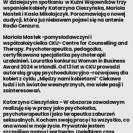
W dzisiejszym spotkaniu w Kuźni Wojowników trzy
wspaniałe kobiety Katarzyna Cieszyńska, Mariola
Mastek i Kasia Mikołajczyk. Porozmawiają o nowej
audycji, która już niebawem pojawi się na antenie
Radio Cenzura
.
Mariola Mastek -pomysłodawczyni i
współzałożycielka CKU- Centre for Counselling and
Therapy. Psychoterapeutka, pedagożka,
certyfikowana specjalistka psychoterapii
uzależnień. Lauratka konkursu Woman in Business
Award 2024 w Irlandii. Od 13 lat w CKU prowadzi
autorską grupę psychoedukacyjno -rozwojową dla
kobiet z cyklu ,,Między nami kobietami’’ Ciekawa
ludzi i ich światów wewnętrznych, ma wiele pasji i
zainteresowań.
Katarzyna Cieszyńska – W obszarze zawodowym
realizuję się w pracy jako psycholożka,
psychoterapeutka i jako terapeutka zaburzeń
seksualnych. Kocham swoją pracę i to wszystko, co
ona wnosi w moje życie. Prywatnie jestem
szczęśliwą mamą i partnerką. Uwielbiam czas