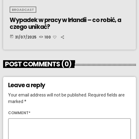
BROADCAST
Wypadek w pracy w Irlandii – co robić, a
czego unikać?
today
31/07/2025
100
POST COMMENTS (0)
Leave a reply
Your email address will not be published. Required fields are
marked *
COMMENT*