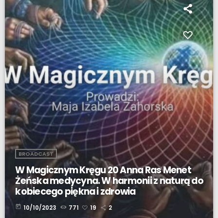
BROADCAST
W Magicznym Kręgu 20 Anna Ras Menet
Żeńska medycyna. W harmonii z naturą do
kobiecego piękna i zdrowia
today
10/10/2023
771
19
2