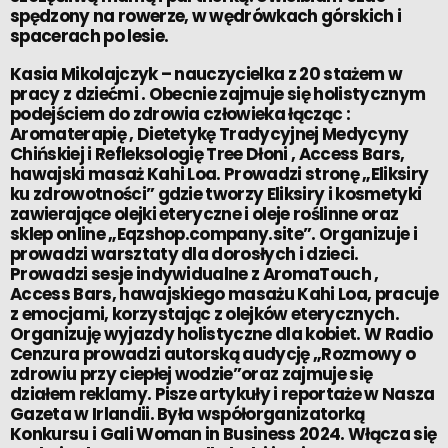
spędzony na rowerze, w wędrówkach górskich i
spacerach po lesie.
Kasia Mikolajczyk – nauczycielka z 20 stażem w
pracy z dziećmi . Obecnie zajmuje się holistycznym
podejściem do zdrowia człowieka łącząc :
Aromaterapię , Dietetykę Tradycyjnej Medycyny
Chińskiej i Refleksologię Tree Dłoni , Access Bars,
hawajski masaż Kahi Loa. Prowadzi stronę „Eliksiry
ku zdrowotności” gdzie tworzy Eliksiry i kosmetyki
zawierające olejki eteryczne i oleje roślinne oraz
sklep online „Eqzshop.company.site”. Organizuje i
prowadzi warsztaty dla dorosłych i dzieci.
Prowadzi sesje indywidualne z AromaTouch ,
Access Bars, hawajskiego masażu Kahi Loa, pracuje
z emocjami, korzystając z olejków eterycznych.
Organizuję wyjazdy holistyczne dla kobiet. W Radio
Cenzura prowadzi autorską audycję „Rozmowy o
zdrowiu przy ciepłej wodzie”oraz zajmuje się
działem reklamy. Pisze artykuły i reportaże w Nasza
Gazeta w Irlandii. Była współorganizatorką
Konkursu i Gali Woman in Business 2024. Włącza się