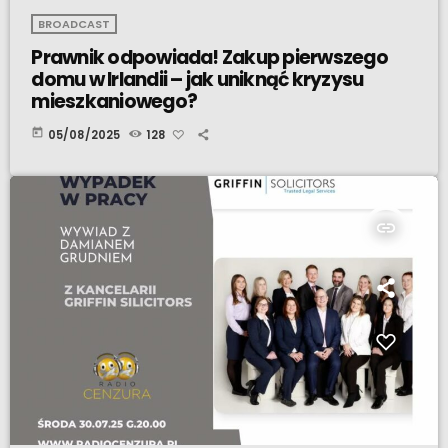
BROADCAST
Prawnik odpowiada! Zakup pierwszego
domu w Irlandii – jak uniknąć kryzysu
mieszkaniowego?
today
05/08/2025
128
insert_link