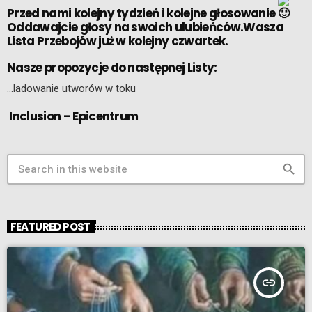
Przed nami kolejny tydzień i kolejne głosowanie
Oddawajcie głosy na swoich ulubieńców.Wasza
Lista Przebojów już w kolejny czwartek.
Nasze propozycje do następnej Listy:
…ladowanie utworów w toku
Inclusion – Epicentrum
search
FEATURED POST
insert_link