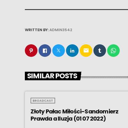
WRITTEN BY:
ADMIN3542
email
SIMILAR POSTS
BROADCAST
Złoty Pałac Miłości-Sandomierz
Prawda a Iluzja (01 07 2022)