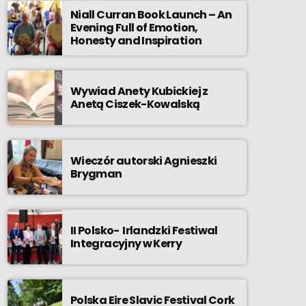
Niall Curran Book Launch – An
Evening Full of Emotion,
Honesty and Inspiration
Wywiad Anety Kubickiej z
Anetą Ciszek-Kowalską
Wieczór autorski Agnieszki
Brygman
II Polsko- Irlandzki Festiwal
Integracyjny w Kerry
Polska Eire Slavic Festival Cork