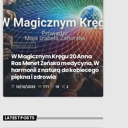
BROADCAST
W Magicznym Kręgu 20 Anna
Ras Menet Żeńska medycyna. W
harmonii z naturą do kobiecego
piękna i zdrowia
10/10/2023
771
19
2
today
LATEST POSTS