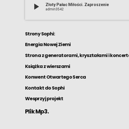
play_arrow
Złoty Pałac Miłości. Zaproszenie
admin3542
Strony Sophi:
Energia Nowej Ziemi
Strona z generatorami, kryształami i koncer
Książka z wierszami
Konwent Otwartego Serca
Kontakt do Sophi
Wesprzyj projekt
Plik Mp3.