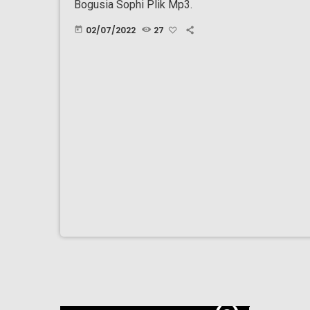
Bogusia Sophi Plik Mp3.
02/07/2022
27
today