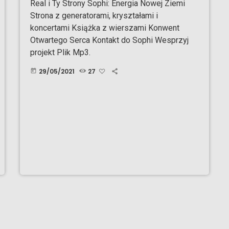
Real i Ty Strony Sophi: Energia Nowej Ziemi
Strona z generatorami, kryształami i
koncertami Książka z wierszami Konwent
Otwartego Serca Kontakt do Sophi Wesprzyj
projekt Plik Mp3.
29/05/2021
27
today