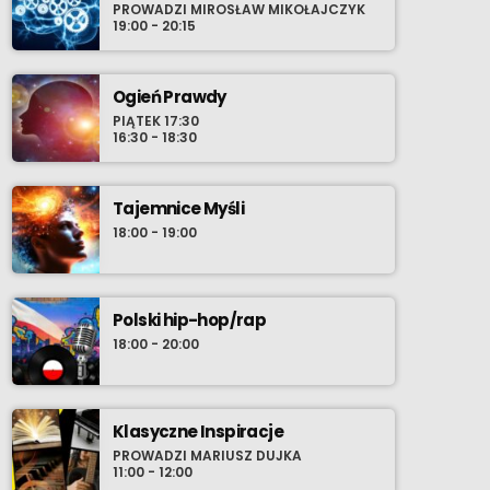
PROWADZI MIROSŁAW MIKOŁAJCZYK
muzycznych. Stamtąd rzeką bardziej
19:00 - 20:15
świadomych wyborów wieku młodzieńczego,
wprost do oceanu współczesności gdzie
szanse wyłowienia najnowszego, osobistego
Ogień Prawdy
przeboju zdają się być nieskończone. Nie
PIĄTEK 17:30
16:30 - 18:30
chowaj zatem w środowy wieczór swoich
przyborów do relaksu i ustaw radio-komputer
na Radio Cenzura o 21:30 polskiego czasu.
Tajemnice Myśli
18:00 - 19:00
Polski hip-hop/rap
18:00 - 20:00
Klasyczne Inspiracje
PROWADZI MARIUSZ DUJKA
11:00 - 12:00