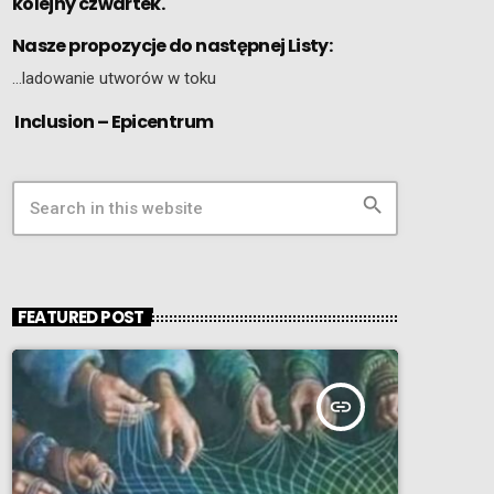
kolejny czwartek.
Nasze propozycje do następnej Listy:
…ladowanie utworów w toku
Inclusion – Epicentrum
search
FEATURED POST
insert_link