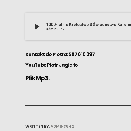
play_arrow
1000-letnie Królestwo 3 Świadectwo Karolin
admin3542
Kontakt do Piotra: 507 610 097
YouTube
Piotr Jagiełło
Plik Mp3.
WRITTEN BY:
ADMIN3542