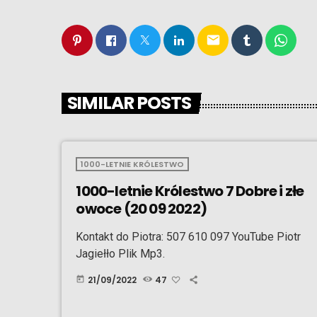
email
SIMILAR POSTS
1000-LETNIE KRÓLESTWO
1000-letnie Królestwo 7 Dobre i złe
owoce (20 09 2022)
Kontakt do Piotra: 507 610 097 YouTube Piotr
Jagiełło Plik Mp3.
21/09/2022
47
today