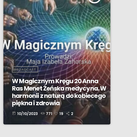
BROADCAST
W Magicznym Kręgu 20 Anna
Ras Menet Żeńska medycyna. W
harmonii z naturą do kobiecego
piękna i zdrowia
10/10/2023
771
19
2
today