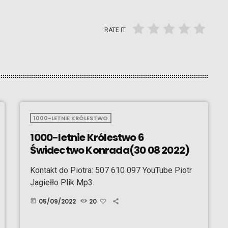
RATE IT
1000-LETNIE KRÓLESTWO
1000-letnie Królestwo 6
Świdectwo Konrada(30 08 2022)
Kontakt do Piotra: 507 610 097 YouTube Piotr
Jagiełło Plik Mp3.
05/09/2022
20
today