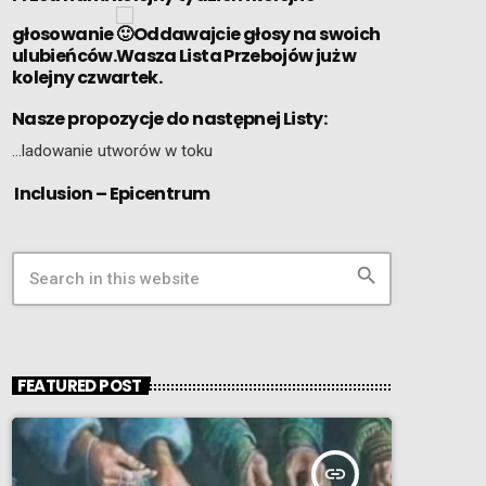
głosowanie
Oddawajcie głosy na swoich
ulubieńców.Wasza Lista Przebojów już w
kolejny czwartek.
Nasze propozycje do następnej Listy:
…ladowanie utworów w toku
Inclusion – Epicentrum
search
FEATURED POST
insert_link