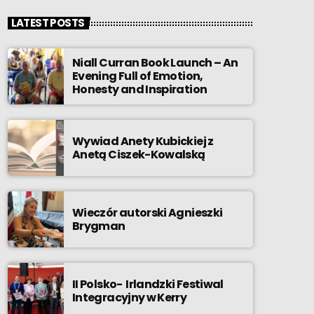
LATEST POSTS
Niall Curran Book Launch – An
Evening Full of Emotion,
Honesty and Inspiration
Wywiad Anety Kubickiej z
Anetą Ciszek-Kowalską
Wieczór autorski Agnieszki
Brygman
II Polsko- Irlandzki Festiwal
Integracyjny w Kerry