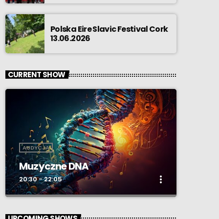
Polska Eire Slavic Festival Cork
13.06.2026
CURRENT SHOW
AUDYCJA
Muzyczne DNA
more_vert
20:30 - 22:05
close
Muzyczne DNA
UPCOMING SHOWS