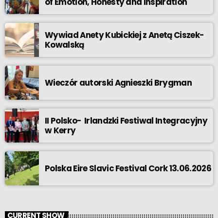
of Emotion, Honesty and Inspiration
Wywiad Anety Kubickiej z Anetą Ciszek-
Kowalską
Wieczór autorski Agnieszki Brygman
II Polsko- Irlandzki Festiwal Integracyjny
w Kerry
Polska Eire Slavic Festival Cork 13.06.2026
CURRENT SHOW