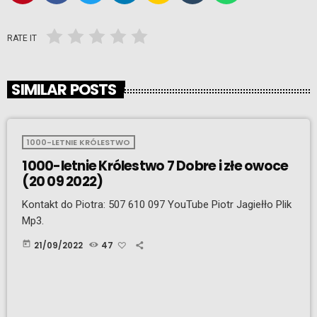
RATE IT
SIMILAR POSTS
1000-LETNIE KRÓLESTWO
1000-letnie Królestwo 7 Dobre i złe owoce
(20 09 2022)
Kontakt do Piotra: 507 610 097 YouTube Piotr Jagiełło Plik
Mp3.
today
21/09/2022
47