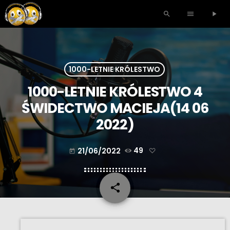
search
menu
play_arrow
1000-LETNIE KRÓLESTWO
1000-LETNIE KRÓLESTWO 4
ŚWIDECTWO MACIEJA(14 06
2022)
21/06/2022
49
today
share
email