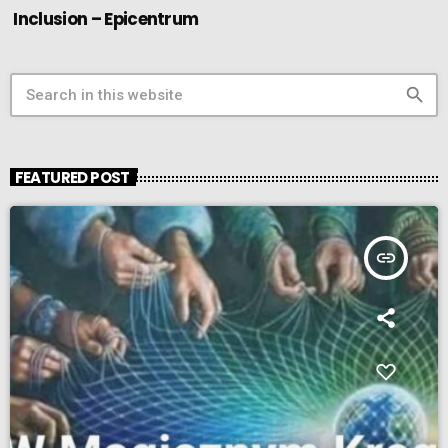
Inclusion – Epicentrum
search
FEATURED POST
insert_link