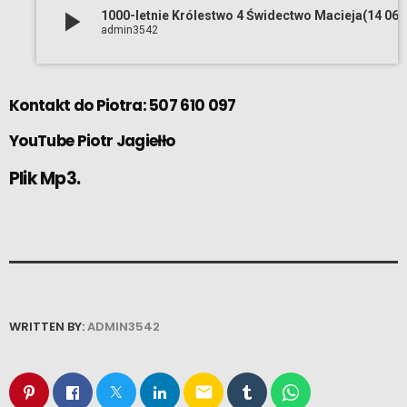
play_arrow
1000-letnie Królestwo 4 Świdect
admin3542
Kontakt do Piotra: 507 610 097
YouTube
Piotr Jagiełło
Plik Mp3.
WRITTEN BY:
ADMIN3542
email