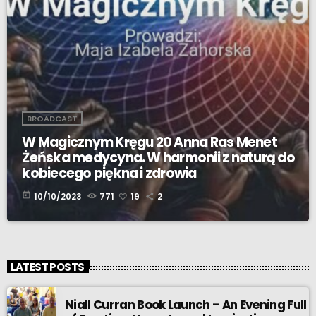
BROADCAST
W Magicznym Kręgu 20 Anna Ras Menet
Żeńska medycyna. W harmonii z naturą do
kobiecego piękna i zdrowia
today
10/10/2023
771
19
2
LATEST POSTS
Niall Curran Book Launch – An Evening Full