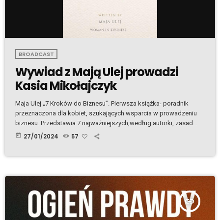
BROADCAST
Wywiad z Mają Ulej prowadzi
Kasia Mikołajczyk
Maja Ulej „7 Kroków do Biznesu”. Pierwsza książka- poradnik
przeznaczona dla kobiet, szukających wsparcia w prowadzeniu
biznesu. Przedstawia 7 najważniejszych,według autorki, zasad
budowania trwałego biznesu przybliżających do osiągnięcia
today
27/01/2024
57
sukcesu. Ebook Plik Mp3.
insert_link