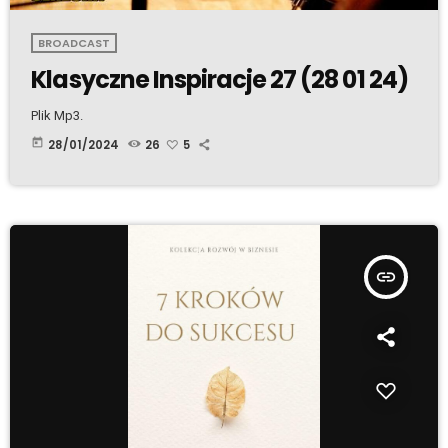
BROADCAST
Klasyczne Inspiracje 27 (28 01 24)
Plik Mp3.
today
28/01/2024
26
5
insert_link