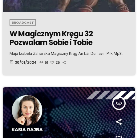
BROADCAST
W Magicznym Kręgu 32
Pozwalam Sobie i Tobie
Maja Izabela Zahorska Magiczny Krąg An Lár Dunlavin Plik Mp3.
today
30/01/2024
51
25
insert_link