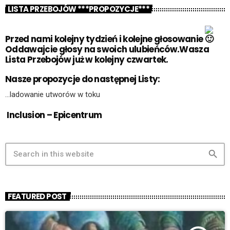
LISTA PRZEBOJÓW ***PROPOZYCJE***
Przed nami kolejny tydzień i kolejne głosowanie
Oddawajcie głosy na swoich ulubieńców.Wasza
Lista Przebojów już w kolejny czwartek.
Nasze propozycje do następnej Listy:
…ladowanie utworów w toku
Inclusion – Epicentrum
search
FEATURED POST