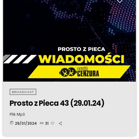
BROADCAST
Prosto z Pieca 43 (29.01.24)
Plik Mp3.
today
29/01/2024
31