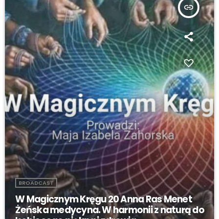
insert_link
BROADCAST
W Magicznym Kręgu 20 Anna Ras Menet
Żeńska medycyna. W harmonii z naturą do