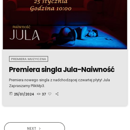
PREMIERA MUZYCZNA
Premiera singla Jula-Naiwność
Premiera nowego singla z nadchodzącej czwartej płyty! Jula
Zapraszamy PlikMp3.
today
25/01/2024
37
NEXT
navigate_next