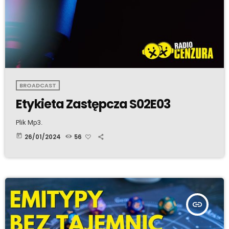
BROADCAST
Etykieta Zastępcza S02E03
Plik Mp3.
today
26/01/2024
56
insert_link