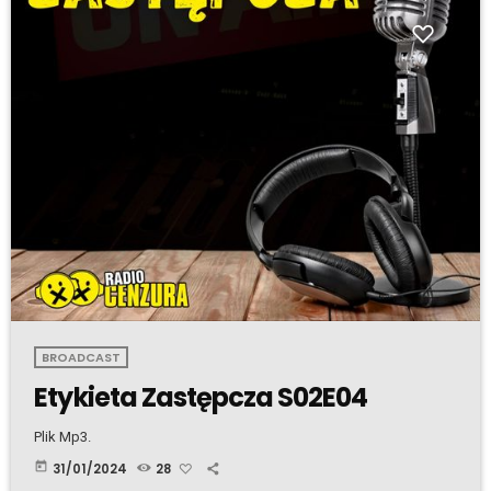
BROADCAST
Etykieta Zastępcza S02E04
Plik Mp3.
today
31/01/2024
28