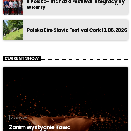
II Polsko- Irlandzki Festiwal Integracyjny
w Kerry
Polska Eire Slavic Festival Cork 13.06.2026
CURRENT SHOW
AUDYCJA
Zanim wystygnie Kawa