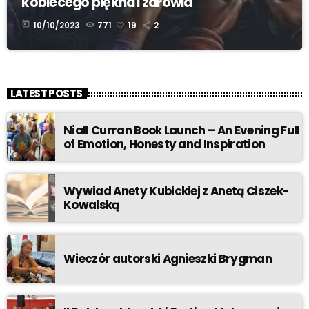
kobiecego piękna i zdrowia
today
10/10/2023
771
19
2
LATEST POSTS
Niall Curran Book Launch – An Evening Full
of Emotion, Honesty and Inspiration
Wywiad Anety Kubickiej z Anetą Ciszek-
Kowalską
Wieczór autorski Agnieszki Brygman