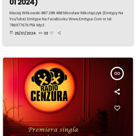
01 2024)
Maciej Witkowski 887 288 488 Mirosław Mikołajczyk (Emitypy Na
YouTube) Emitype Na FaceBooku Www.Emitype.Com nr tel.
786977676 Plik Mp3.
today
25/01/2024
33
insert_link