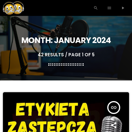
search
menu
play_arrow
MONTH: JANUARY 2024
42 RESULTS / PAGE 1 OF 5
insert_link