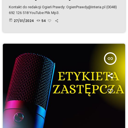
Kontakt do redakcji Ogień Prawdy: OgienPrawdy@Interia.pl (0048)
692 126 518 YouTube Plik Mp3.
today
27/01/2024
54
insert_link